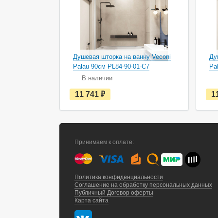
Душевая шторка на ванну Veconi
Ду
Palau 90см PL84-90-01-C7
Pa
В наличии
е
11 741
руб.
1
с
т
ь
в
н
а
Принимаем к оплате:
л
и
ч
и
и
Политика конфиденциальности
Соглашение на обработку персональных данных
Публичный Договор оферты
Карта сайта