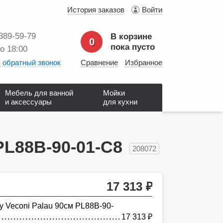
История заказов
Войти
 389‑59‑79
В корзине
0
пока пусто
до 18:00
 обратный звонок
Сравнение
Избранное
Мебель для ванной
Мойки
и аксессуары
для кухни
PL88B-90-01-C8
208072
17 313
руб.
 Veconi Palau 90см PL88B-90-
17 313
руб.