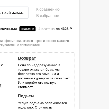
К сравнению
стрый заказ
..
В избранное
наличными
4 платежа
по 4328
P
и оформлении заказа через интернет-магазин.
покупателя не применяются.
Возврат
0
руб.
Если по недоразумению в
товаре окажется брак, мы
.
бесплатно его заменим и
доставим курьером за свой счет.
Или вернём его полную
7
стоимость.
Подъем
Услуга подъема оплачивается
отдельно. Стоимость