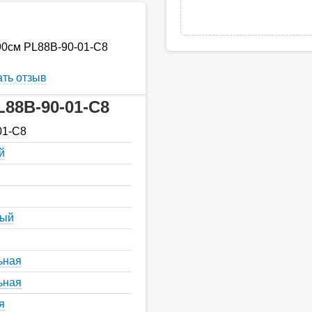
90см PL88B-90-01-C8
ть отзыв
L88B-90-01-C8
01-C8
й
ный
ьная
ьная
я