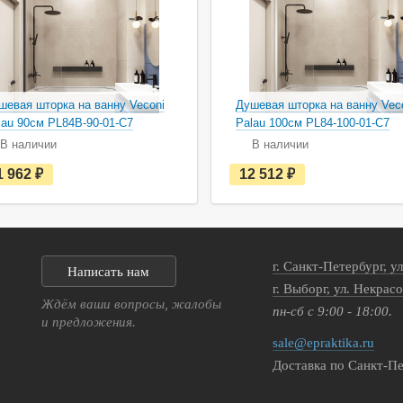
шевая шторка на ванну Veconi
Душевая шторка на ванну Vec
lau 90см PL84B-90-01-C7
Palau 100см PL84-100-01-C7
В наличии
В наличии
е
е
1 962
руб.
12 512
руб.
с
с
т
т
ь
ь
в
в
н
н
а
а
г. Санкт-Петербург, у
л
л
Написать нам
и
и
г. Выборг, ул. Некрасо
ч
ч
Ждём ваши вопросы, жалобы
пн-сб с 9:00 - 18:00.
и
и
и предложения.
и
и
sale@epraktika.ru
Доставка по Санкт-Пе