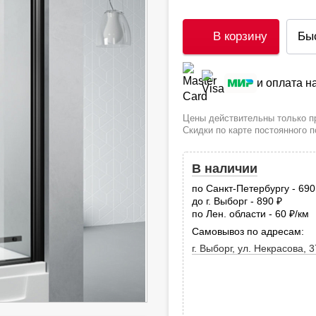
В корзину
Бы
и оплата 
Цены действительны только пр
Скидки по карте постоянного 
В наличии
по Санкт-Петербургу - 69
до г. Выборг - 890
руб.
по Лен. области - 60
/км
руб
Самовывоз по адресам:
г. Выборг, ул. Некрасова, 3