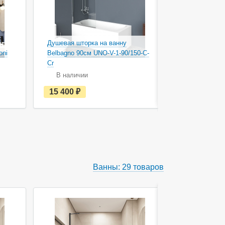
Душевая шторка на ванну
oni
Belbagno 90см UNO-V-1-90/150-C-
Душевая што
Cr
Palau 90см 
В наличии
В наличи
е
15 400
руб.
15 951
с
т
ь
в
н
а
л
и
ч
Ванны: 29 товаров
и
и