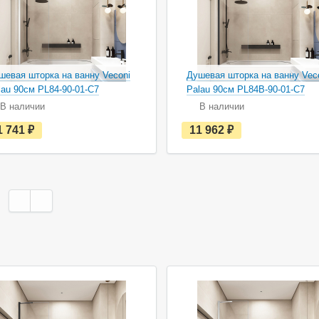
шевая шторка на ванну Veconi
Душевая шторка на ванну Vec
lau 90см PL84-90-01-C7
Palau 90см PL84B-90-01-C7
В наличии
В наличии
е
е
1 741
руб.
11 962
руб.
с
с
т
т
ь
ь
в
в
н
н
а
а
л
л
и
и
ч
ч
и
и
и
и