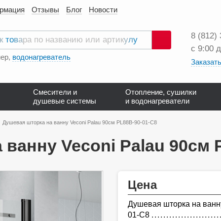
ормация
Отзывы
Блог
Новости
8 (812)
с 9:00 
Поиск
ер,
водонагреватель
Заказать
Смесители и
Отопление, сушилки
душевые системы
и водонагреватели
Душевая шторка на ванну Veconi Palau 90см PL88B-90-01-C8
 ванну Veconi Palau 90см 
Цена
Душевая шторка на ванну
01-C8