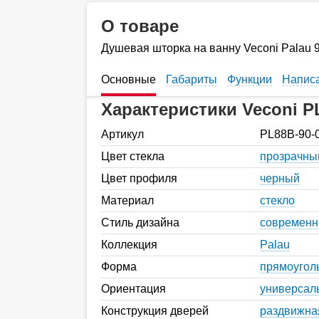
О товаре
Душевая шторка на ванну Veconi Palau 
Основные
Габариты
Функции
Написа
Характеристики Veconi P
Артикул
PL88B-90-
Цвет стекла
прозрачны
Цвет профиля
черный
Материал
стекло
Стиль дизайна
современ
Коллекция
Palau
Форма
прямоугол
Ориентация
универсал
Конструкция дверей
раздвижна