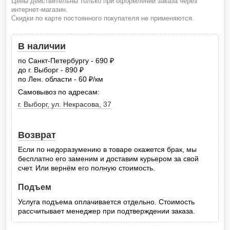
Цены действительны только при оформлении заказа через
интернет-магазин.
Скидки по карте постоянного покупателя не применяются.
В наличии
по Санкт-Петербургу - 690
руб.
до г. Выборг - 890
руб.
по Лен. области - 60
/км
руб.
Самовывоз по адресам:
г. Выборг, ул. Некрасова, 37
Возврат
Если по недоразумению в товаре окажется брак, мы
бесплатно его заменим и доставим курьером за свой
счет. Или вернём его полную стоимость.
Подъем
Услуга подъема оплачивается отдельно. Стоимость
рассчитывает менеджер при подтверждении заказа.