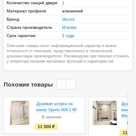
Количество секций двери
1
Материал профиля
алюминий
Бренд
Veconi
Страна производитель
Италия
Срок гарантии
2 года
Описание товара носит информационный характер и может
отличаться от описания, представленного в технической
документации производителя. Рекомендуем при покупке уточнять
у оператора наличие желаемых функций и характеристик.
Похожие товары
Душевая шторка на
Душева
ванну Oporto 604-1 90
ванну V
90см PL
В наличии
В на
е
11 500
руб.
с
11 74
т