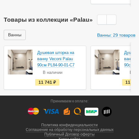
ь
в
н
а
Товары из коллекции «Palau»
л
и
ч
и
Ванны
Ванны: 29 товаров
и
Душевая шторка на
Душева
ванну Veconi Palau
ванну V
90см PL84-90-01-C7
90см PL
В наличии
В на
е
11 741
руб.
11 96
с
т
ь
в
Принимаем к оплате:
н
а
л
и
ч
и
Политика конфиденциальности
и
Соглашение на обработку персональных данных
Публичный Договор оферты