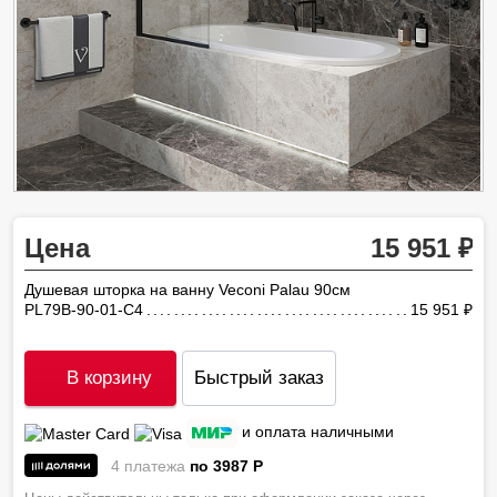
Цена
15 951
Душевая шторка на ванну Veconi Palau 90см
PL79B-90-01-C4
15 951
ру
В корзину
Быстрый заказ
и оплата наличными
4 платежа
по 3987
P