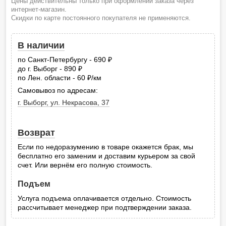
Цены действительны только при оформлении заказа через
интернет-магазин.
Скидки по карте постоянного покупателя не применяются.
В наличии
по Санкт-Петербургу - 690
руб.
до г. Выборг - 890
руб.
по Лен. области - 60
/км
руб.
Самовывоз по адресам:
г. Выборг, ул. Некрасова, 37
Возврат
Если по недоразумению в товаре окажется брак, мы
бесплатно его заменим и доставим курьером за свой
счет. Или вернём его полную стоимость.
Подъем
Услуга подъема оплачивается отдельно. Стоимость
рассчитывает менеджер при подтверждении заказа.