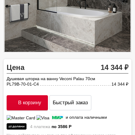
Цена
14 344
Душевая шторка на ванну Veconi Palau 70см
PL79B-70-01-C4
14 344
ру
В корзину
Быстрый заказ
и оплата наличными
4 платежа
по 3586
P