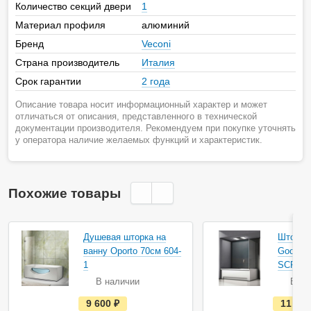
Количество секций двери
1
Материал профиля
алюминий
Бренд
Veconi
Страна производитель
Италия
Срок гарантии
2 года
Описание товара носит информационный характер и может
отличаться от описания, представленного в технической
документации производителя. Рекомендуем при покупке уточнять
у оператора наличие желаемых функций и характеристик.
Похожие товары
Акция
Душевая шторка на
Шторка
ванну Oporto 70см 604-
Good Do
1
SCREEN
В наличии
В на
е
9 600
руб.
11 35
с