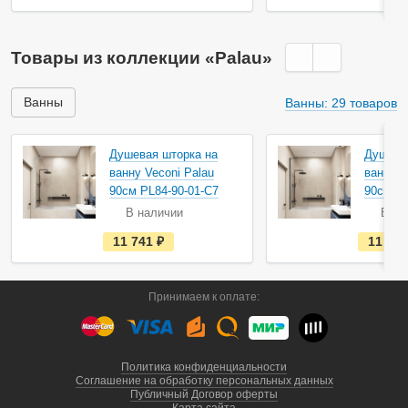
т
ь
в
н
Товары из коллекции «Palau»
а
л
и
ч
Ванны
Ванны: 29 товаров
и
и
Душевая шторка на
Душева
ванну Veconi Palau
ванну V
90см PL84-90-01-C7
90см PL
В наличии
В на
е
11 741
руб.
11 96
с
т
ь
в
Принимаем к оплате:
н
а
л
и
ч
и
Политика конфиденциальности
и
Соглашение на обработку персональных данных
Публичный Договор оферты