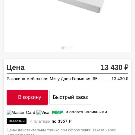
Цена
13 430
Раковина мебельная Misty Дрея Гармония 65
13 430
ру
В корзину
Быстрый заказ
и оплата наличными
4 платежа
по 3357
P
Цены действительны только при оформлении заказа через