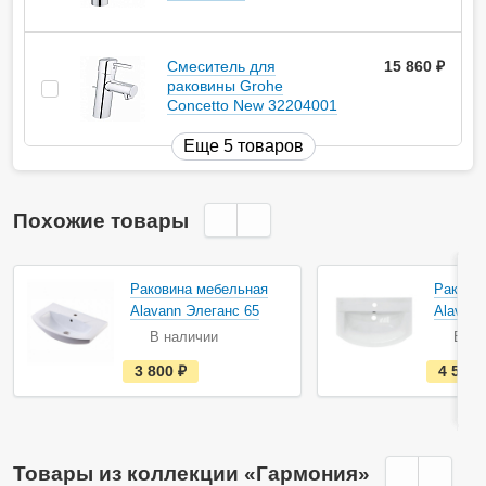
Смеситель для
15 860
руб.
раковины Grohe
Concetto New 32204001
Еще 5 товаров
Похожие товары
Раковина мебельная
Ракови
Alavann Элеганс 65
Alavann
В наличии
В на
е
3 800
руб.
4 500
с
т
ь
в
н
а
Товары из коллекции «Гармония»
л