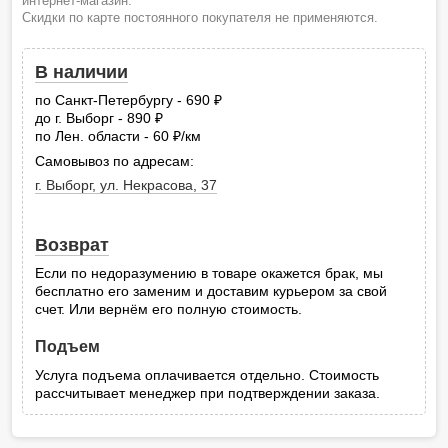
интернет-магазин.
Скидки по карте постоянного покупателя не применяются.
В наличии
по Санкт-Петербургу - 690
руб.
до г. Выборг - 890
руб.
по Лен. области - 60
/км
руб.
Самовывоз по адресам:
г. Выборг, ул. Некрасова, 37
Возврат
Если по недоразумению в товаре окажется брак, мы
бесплатно его заменим и доставим курьером за свой
счет. Или вернём его полную стоимость.
Подъем
Услуга подъема оплачивается отдельно. Стоимость
рассчитывает менеджер при подтверждении заказа.