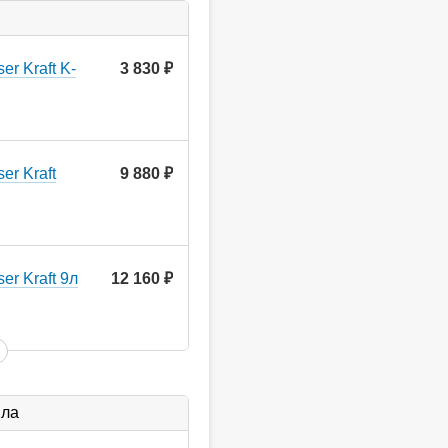
r Kraft K-
3 830
руб.
er Kraft
9 880
руб.
r Kraft 9л
12 160
руб.
ыла