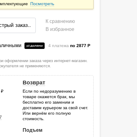
комплектующие
Посмотреть
К сравнению
стрый заказ
..
В избранное
наличными
4 платежа
по 2877
P
и оформлении заказа через интернет-магазин.
покупателя не применяются.
Возврат
0
руб.
Если по недоразумению в
товаре окажется брак, мы
.
бесплатно его заменим и
доставим курьером за свой счет.
Или вернём его полную
7
стоимость.
Подъем