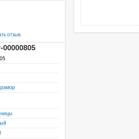
ть отзыв
-00000805
05
мрамор
шницы
ный
t