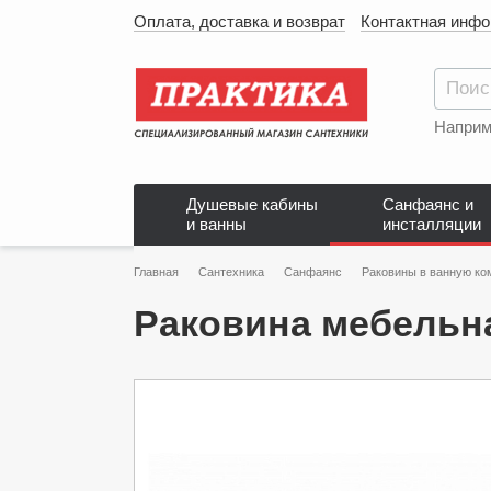
Оплата, доставка и возврат
Контактная инф
Наприм
Душевые кабины
Санфаянс и
и ванны
инсталляции
Главная
Сантехника
Санфаянс
Раковины в ванную ко
Раковина мебельн