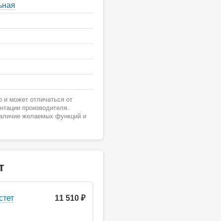
ьная
 и может отличаться от
ентации производителя.
наличие желаемых функций и
т
стет
11 510 ₽