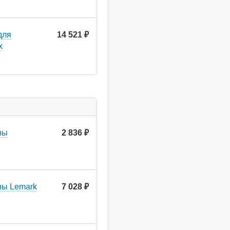
для
14 521
руб.
x
ны
2 836
руб.
ны Lemark
7 028
руб.