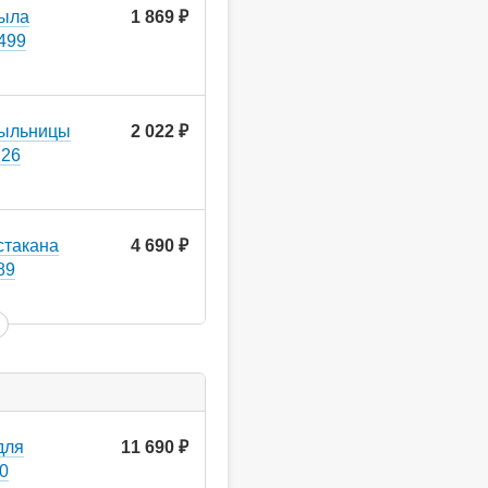
мыла
1 869
руб.
2499
мыльницы
2 022
руб.
226
стакана
4 690
руб.
89
для
11 690
руб.
00