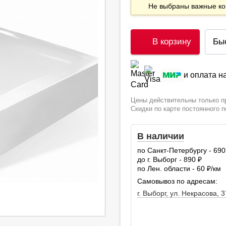
Не выбраны важные 
В корзину
Бы
и оплата 
Цены действительны только пр
Скидки по карте постоянного 
В наличии
по Санкт-Петербургу - 69
до г. Выборг - 890
руб.
по Лен. области - 60
/км
руб
Самовывоз по адресам:
г. Выборг, ул. Некрасова, 3