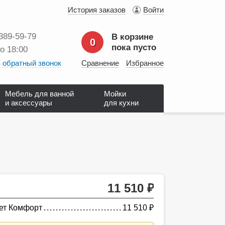
История заказов
Войти
 389‑59‑79
В корзине
0
пока пусто
до 18:00
 обратный звонок
Сравнение
Избранное
Мебель для ванной
Мойки
и аксессуары
для кухни
11 510
руб.
ет Комфорт
11 510
руб.