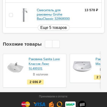
Смеситель для
13 578
руб.
раковины Grohe
BauClassic 32868000
Еще 5 товаров
Похожие товары
Раковина Sanita Luxe
Ракови
Классик Люкс
Misty Э
SL400101
В на
В наличии
2 760
е
2 696
руб.
с
т
ь
в
Принимаем к оплате:
н
а
л