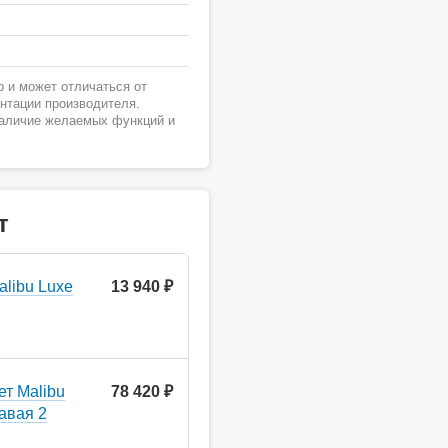
 и может отличаться от
ентации производителя.
наличие желаемых функций и
т
alibu Luxe
13 940 ₽
ет Malibu
78 420 ₽
авая 2