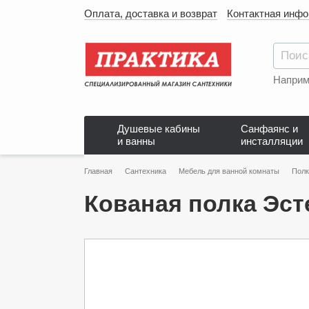
Оплата, доставка и возврат
Контактная инф
Наприм
Душевые кабины
Санфаянс и
и ванны
инсталляции
Главная
Сантехника
Мебель для ванной комнаты
Полк
Кованая полка Эсте