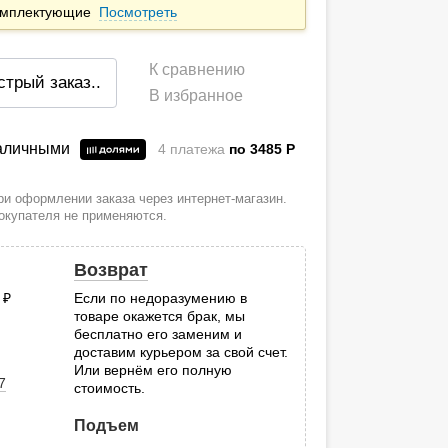
комплектующие
Посмотреть
К сравнению
стрый заказ
..
В избранное
наличными
4 платежа
по 3485
P
и оформлении заказа через интернет-магазин.
покупателя не применяются.
Возврат
0
руб.
Если по недоразумению в
товаре окажется брак, мы
.
бесплатно его заменим и
доставим курьером за свой счет.
Или вернём его полную
7
стоимость.
Подъем