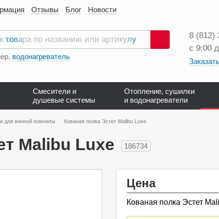
ормация
Отзывы
Блог
Новости
8 (812)
с 9:00 
Поиск
ер,
водонагреватель
Заказать
Смесители и
Отопление, сушилки
душевые системы
и водонагреватели
и для ванной комнаты
Кованая полка Эстет Malibu Luxe
т Malibu Luxe
186734
Цена
Кованая полка Эстет Mal