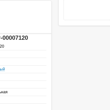
-00007120
20
ный
ьная