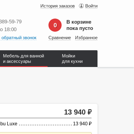
История заказов
Войти
 389‑59‑79
В корзине
0
пока пусто
до 18:00
 обратный звонок
Сравнение
Избранное
Мебель для ванной
Мойки
и аксессуары
для кухни
13 940
руб.
ibu Luxe
13 940
руб.