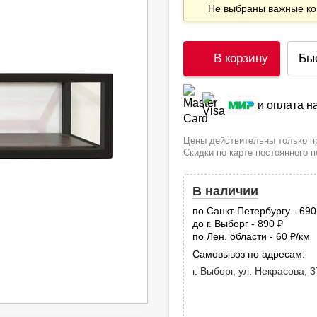
Не выбраны важные 
В корзину
Бы
и оплата 
Цены действительны только пр
Скидки по карте постоянного 
В наличии
по Санкт-Петербургу - 69
до г. Выборг - 890
руб.
по Лен. области - 60
/км
руб
Самовывоз по адресам:
г. Выборг, ул. Некрасова, 3