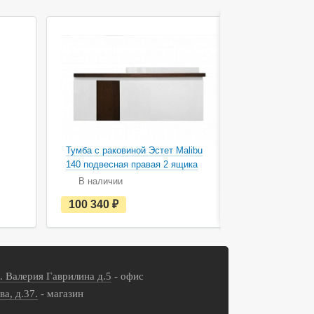
Тумба с раковиной Эстет Malibu
Тумба с рак
140 подвесная правая 2 ящика
140 подвес
В наличии
В наличи
е
100 340
руб.
100 340
с
т
ь
в
н
а
л. Валерия Гаврилина д.5
- офис
л
и
ва, д.37.
- магазин
ч
и