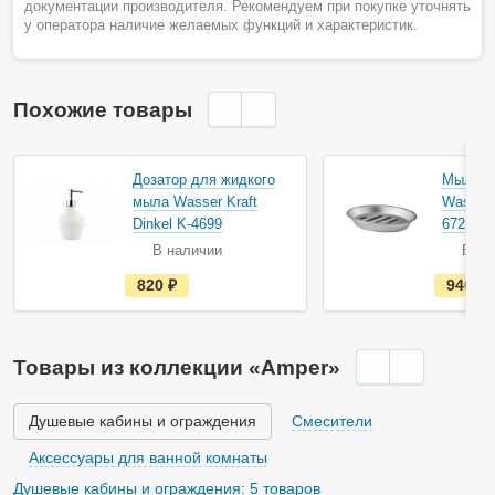
документации производителя. Рекомендуем при покупке уточнять
у оператора наличие желаемых функций и характеристик.
Похожие товары
Акция
Дозатор для жидкого
Мыльни
мыла Wasser Kraft
Wasser 
Dinkel K-4699
6729
В наличии
В на
е
820
руб.
940
с
т
ь
в
н
Товары из коллекции «Amper»
а
л
и
ч
Душевые кабины и ограждения
Смесители
и
и
Аксессуары для ванной комнаты
Душевые кабины и ограждения: 5 товаров