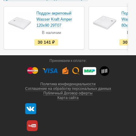
Акция
Поддон акриловый
Поддон
Wasser Kraft Amper
Wasser 
120х90 29Т07
80х80 2
В наличии
В на
е
30 141
руб.
30 67
с
т
ь
в
Принимаем к оплате:
н
а
л
и
ч
и
Политика конфиденциальности
и
Соглашение на обработку персональных данных
Публичный Договор оферты
Карта сайта