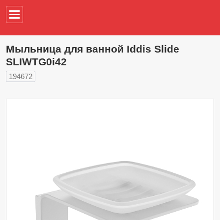
Например,
водонагреват
Мыльница для ванной Iddis Slide
SLIWTG0i42
194672