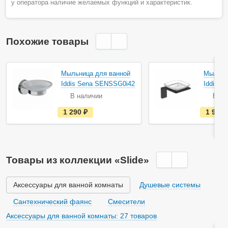
у оператора наличие желаемых функций и характеристик.
Похожие товары
Мыльница для ванной
Мыльни
Iddis Sena SENSSG0i42
Iddis S
В наличии
В на
е
1 290
руб.
1 920
с
т
ь
в
н
а
Товары из коллекции «Slide»
л
и
ч
и
Аксессуары для ванной комнаты
Душевые системы
и
Сантехнический фаянс
Смесители
Аксессуары для ванной комнаты: 27 товаров