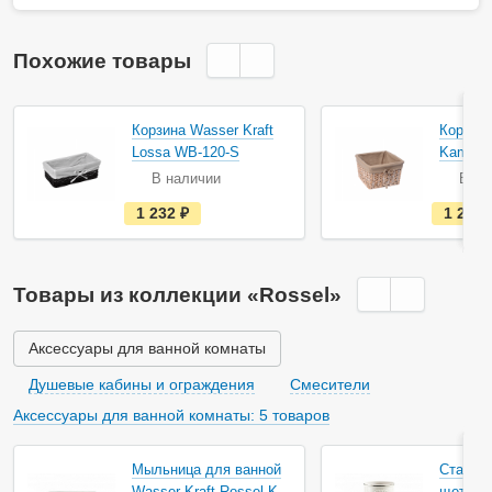
Похожие товары
Корзина Wasser Kraft
Корзина
Lossa WB-120-S
Kammel
В наличии
В на
е
1 232
руб.
1 260
с
т
ь
в
н
Товары из коллекции «Rossel»
а
л
и
ч
Аксессуары для ванной комнаты
и
и
Душевые кабины и ограждения
Смесители
Аксессуары для ванной комнаты: 5 товаров
Мыльница для ванной
Стакан 
Wasser Kraft Rossel K-
щеток W