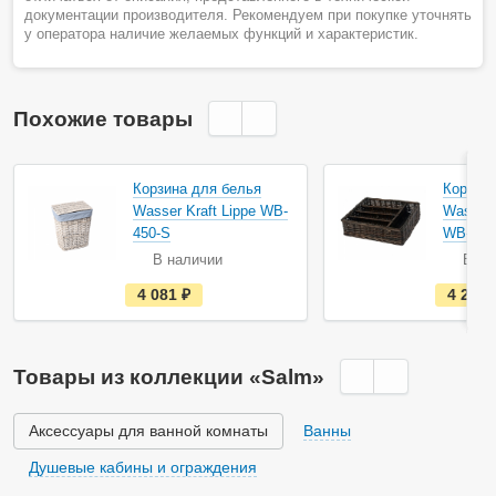
документации производителя. Рекомендуем при покупке уточнять
у оператора наличие желаемых функций и характеристик.
Похожие товары
Корзина для белья
Корзина
Wasser Kraft Lippe WB-
Wasser 
450-S
WB-190
В наличии
В на
е
4 081
руб.
4 230
с
т
ь
в
н
Товары из коллекции «Salm»
а
л
и
ч
Аксессуары для ванной комнаты
Ванны
и
и
Душевые кабины и ограждения