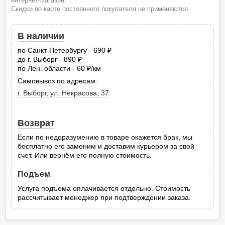
интернет-магазин.
Скидки по карте постоянного покупателя не применяются.
В наличии
по Санкт-Петербургу - 690
руб.
до г. Выборг - 890
руб.
по Лен. области - 60
/км
руб.
Самовывоз по адресам:
г. Выборг, ул. Некрасова, 37
Возврат
Если по недоразумению в товаре окажется брак, мы
бесплатно его заменим и доставим курьером за свой
счет. Или вернём его полную стоимость.
Подъем
Услуга подъема оплачивается отдельно. Стоимость
рассчитывает менеджер при подтверждении заказа.