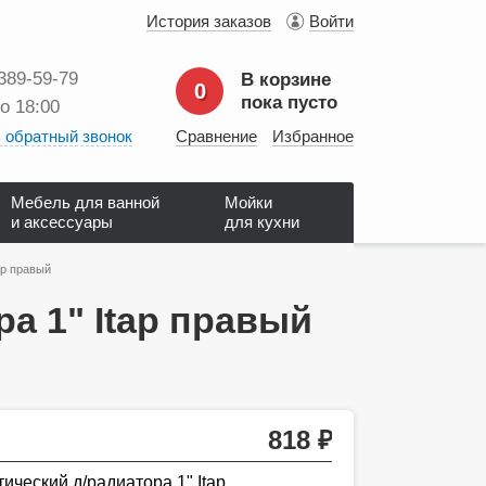
История заказов
Войти
 389‑59‑79
В корзине
0
пока пусто
до 18:00
 обратный звонок
Сравнение
Избранное
Мебель для ванной
Мойки
и аксессуары
для кухни
ap правый
а 1" Itap правый
818
руб.
ический д/радиатора 1" Itap