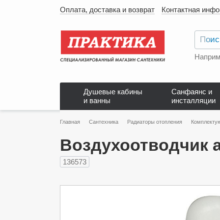
Оплата, доставка и возврат
Контактная инф
Наприм
Душевые кабины
Санфаянс и
и ванны
инсталляции
Главная
Сантехника
Радиаторы отопления
Комплектую
Воздухоотводчик а
136573