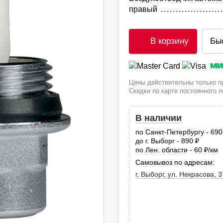
правый
В корзину
Бы
Цены действительны только пр
Скидки по карте постоянного 
В наличии
по Санкт-Петербургу - 69
до г. Выборг - 890
руб.
по Лен. области - 60
/км
руб
Самовывоз по адресам:
г. Выборг, ул. Некрасова, 3