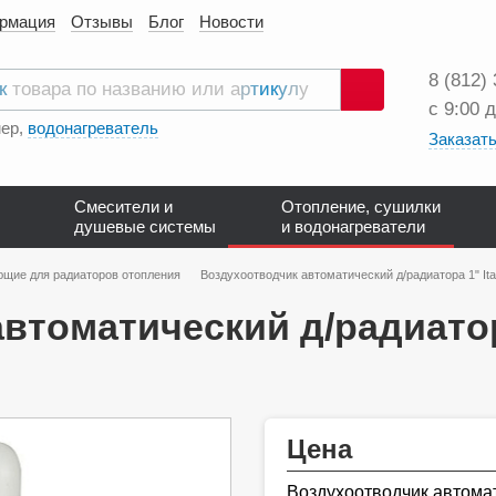
ормация
Отзывы
Блог
Новости
8 (812)
с 9:00 
Поиск
ер,
водонагреватель
Заказать
Смесители и
Отопление, сушилки
душевые системы
и водонагреватели
щие для радиаторов отопления
Воздухоотводчик автоматический д/радиатора 1" It
втоматический д/радиатор
Цена
Воздухоотводчик автомат