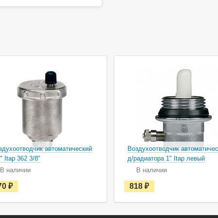
здухоотводчик автоматический
Воздухоотводчик автоматиче
" Itap 362 3/8"
д/радиатора 1" Itap левый
В наличии
В наличии
е
е
70
руб.
818
руб.
с
с
т
т
ь
ь
в
в