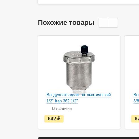
Похожие товары
Воздухоотводчик автоматический
Во
1/2" Itap 362 1/2"
3/8
В наличии
е
642
руб.
6
с
т
ь
в