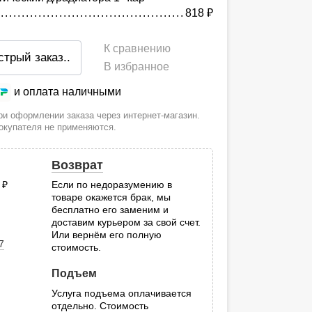
818
руб.
К сравнению
стрый заказ
..
В избранное
и оплата наличными
и оформлении заказа через интернет-магазин.
покупателя не применяются.
Возврат
0
руб.
Если по недоразумению в
товаре окажется брак, мы
.
бесплатно его заменим и
доставим курьером за свой счет.
Или вернём его полную
7
стоимость.
Подъем
Услуга подъема оплачивается
отдельно. Стоимость