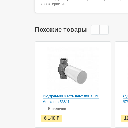
характеристик.
Похожие товары
Внутренняя часть вентиля Kludi
Ду
Ambienta 53811
67
В наличии
е
8 140
руб.
1
с
т