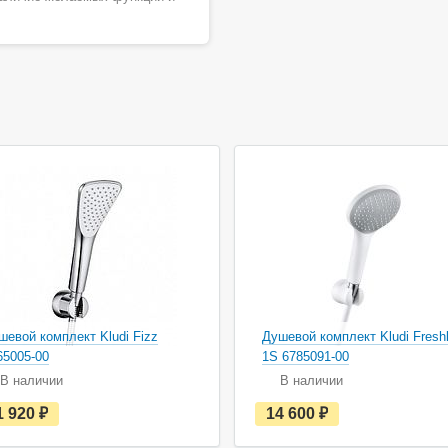
шевой комплект Kludi Fizz
Душевой комплект Kludi Freshl
65005-00
1S 6785091-00
В наличии
В наличии
е
е
1 920
руб.
14 600
руб.
с
с
т
т