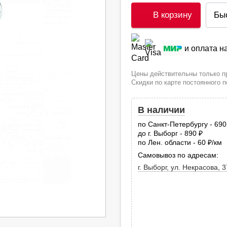
В корзину
Бы
и оплата 
Цены действительны только пр
Скидки по карте постоянного 
В наличии
по Санкт-Петербургу - 69
до г. Выборг - 890
руб.
по Лен. области - 60
/км
руб
Самовывоз по адресам:
г. Выборг, ул. Некрасова, 3