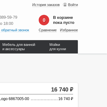
История заказов
Войти
 389‑59‑79
В корзине
0
пока пусто
до 18:00
 обратный звонок
Сравнение
Избранное
Мебель для ванной
Мойки
и аксессуары
для кухни
16 740
руб.
Logo 6867005-00
16 740
руб.