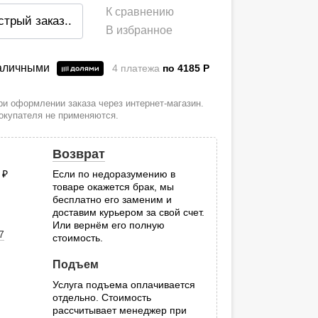
К сравнению
стрый заказ
..
В избранное
наличными
4 платежа
по 4185
P
и оформлении заказа через интернет-магазин.
покупателя не применяются.
Возврат
0
руб.
Если по недоразумению в
товаре окажется брак, мы
.
бесплатно его заменим и
доставим курьером за свой счет.
Или вернём его полную
7
стоимость.
Подъем
Услуга подъема оплачивается
отдельно. Стоимость
рассчитывает менеджер при