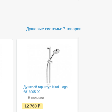
ь
в
н
а
л
и
ч
Душевые системы: 7 товаров
и
и
Душевой гарнитур Kludi Logo
Душевой гар
6816005-00
6819005-00
В наличии
В наличи
е
12 760
руб.
13 700
с