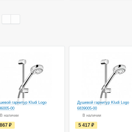
ь
ь
в
в
н
н
а
а
л
л
и
и
ч
ч
и
и
и
и
шевой гарнитур Kludi Logo
Душевой гарнитур Kludi Logo
36005-00
6839005-00
В наличии
В наличии
е
е
 867
руб.
5 417
руб.
с
с