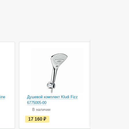
ine
Душевой комплект Kludi Fizz
Душевой ком
6775005-00
1S 6787091-
В наличии
В наличи
е
17 160
руб.
20 710
с
т