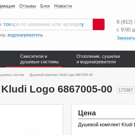
ормация
Отзывы
Блог
Новости
8 (812)
с 9:00 
Поиск
ер,
водонагреватель
Заказать
Смесители и
Отопление, сушилки
душевые системы
и водонагреватели
душевых систем
Душевой комплект Kludi Logo 6867005-00
Kludi Logo 6867005-00
173367
Цена
Душевой комплект Kludi 