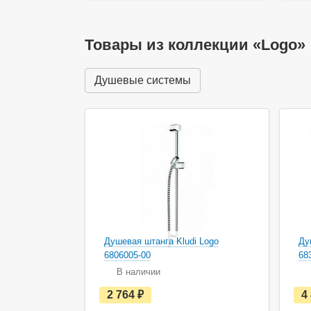
ь
в
н
а
Товары из коллекции «Logo»
л
и
ч
Душевые системы
и
и
Душевая штанга Kludi Logo
Ду
6806005-00
68
В наличии
е
2 764
руб.
4
с