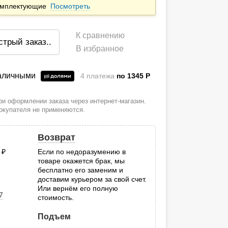
комплектующие
Посмотреть
К сравнению
стрый заказ
..
В избранное
наличными
4 платежа
по 1345
P
и оформлении заказа через интернет-магазин.
покупателя не применяются.
Возврат
0
руб.
Если по недоразумению в
товаре окажется брак, мы
.
бесплатно его заменим и
доставим курьером за свой счет.
Или вернём его полную
7
стоимость.
Подъем