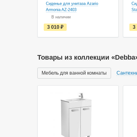
Сиденье для унитаза Azario
Си
Armonia AZ-2403
St
В наличии
е
3 010
руб.
3
с
т
ь
в
н
а
Товары из коллекции «Debba
л
и
ч
Мебель для ванной комнаты
Сантехн
и
и