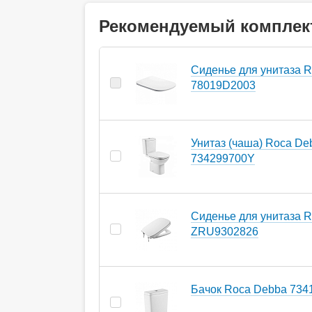
Рекомендуемый комплек
Cиденье для унитаза 
78019D2003
Унитаз (чаша) Roca De
734299700Y
Cиденье для унитаза 
ZRU9302826
Бачок Roca Debba 734