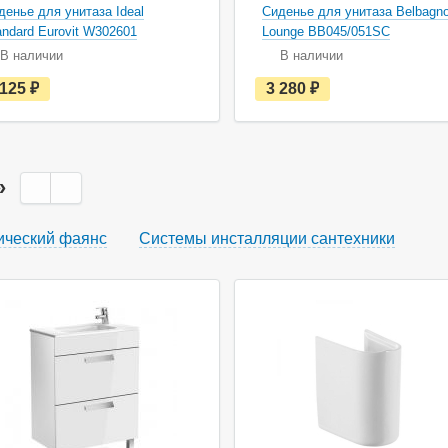
денье для унитаза Ideal
Сиденье для унитаза Belbagn
andard Eurovit W302601
Lounge BB045/051SC
В наличии
В наличии
е
е
 125
руб.
3 280
руб.
с
с
т
т
ь
ь
в
в
н
н
а
а
»
л
л
и
и
ч
ч
ический фаянс
Системы инсталляции сантехники
и
и
и
и