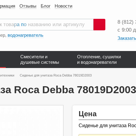
ормация
Отзывы
Блог
Новости
8 (812)
с 9:00 
Поиск
ер,
водонагреватель
Заказать
Смесители и
Отопление, сушилки
душевые системы
и водонагреватели
нтехники
Cиденье для унитаза Roca Debba 78019D2003
за Roca Debba 78019D200
Цена
Cиденье для унитаза Ro