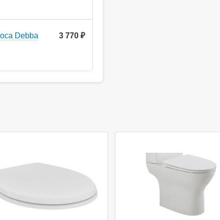
Roca Debba
3 770 ₽
ция