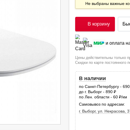
Не выбраны важные 
В корзину
Бы
и оплата 
Цены действительны только пр
Скидки по карте постоянного 
В наличии
по Санкт-Петербургу - 69
до г. Выборг - 890
руб.
по Лен. области - 60
/км
руб
Самовывоз по адресам:
г. Выборг, ул. Некрасова, 3