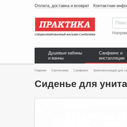
Оплата, доставка и возврат
Контактная инф
Наприм
Душевые кабины
Санфаянс и
и ванны
инсталляции
Главная
Сантехника
Санфаянс
Комплектующие для са
Cиденье для унита