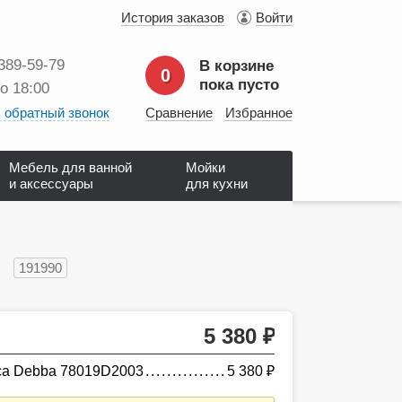
История заказов
Войти
 389‑59‑79
В корзине
0
пока пусто
до 18:00
 обратный звонок
Сравнение
Избранное
Мебель для ванной
Мойки
и аксессуары
для кухни
3
191990
5 380
руб.
ca Debba 78019D2003
5 380
руб.