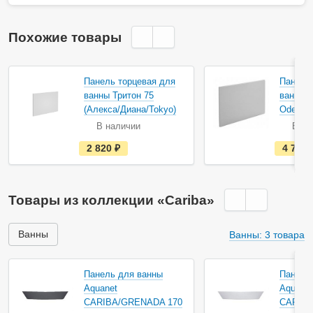
Похожие товары
Акция
Акция
Панель торцевая для
Панель
ванны Тритон 75
ванны J
(Алекса/Диана/Tokyo)
Odeon 
В наличии
В на
е
2 820
руб.
4 700
с
т
ь
в
н
Товары из коллекции «Cariba»
а
л
и
ч
Ванны
Ванны: 3 товара
и
и
Панель для ванны
Панель
Aquanet
Aquane
CARIBA/GRENADA 170
CARIBA