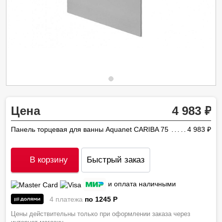
Цена
4 983
Панель торцевая для ванны Aquanet CARIBA 75
4 983
ру
В корзину
Быстрый заказ
и оплата наличными
4 платежа
по 1245
P
Цены действительны только при оформлении заказа через