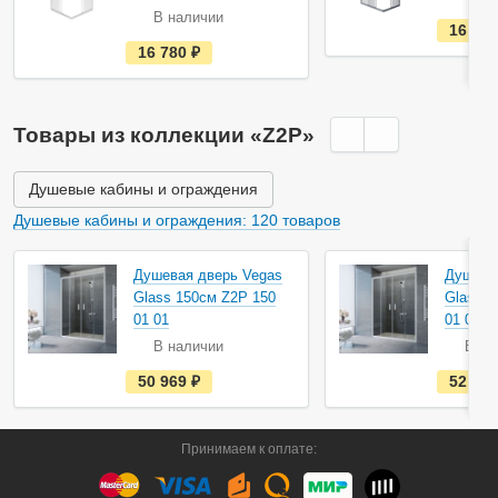
В наличии
16 90
е
16 780
руб.
с
т
ь
в
н
Товары из коллекции «Z2P»
а
л
и
ч
Душевые кабины и ограждения
и
и
Душевые кабины и ограждения: 120 товаров
Душевая дверь Vegas
Душева
Glass 150см Z2P 150
Glass 1
01 01
01 01
В наличии
В на
е
50 969
руб.
52 57
с
т
ь
в
Принимаем к оплате:
н
а
л