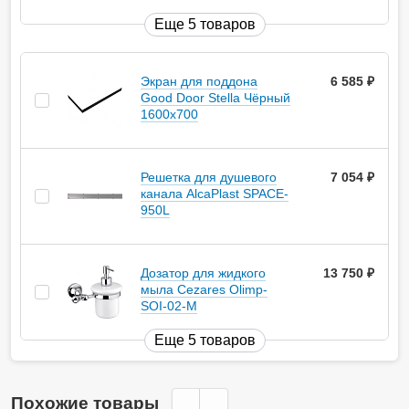
Еще 5 товаров
Экран для поддона
6 585
руб.
Good Door Stella Чёрный
1600x700
Решетка для душевого
7 054
руб.
канала AlcaPlast SPACE-
950L
Дозатор для жидкого
13 750
руб.
мыла Cezares Olimp-
SOI-02-M
Еще 5 товаров
Похожие товары