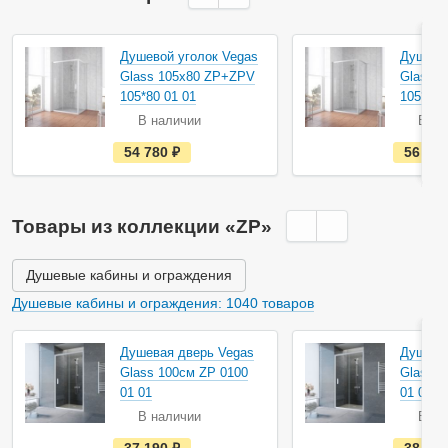
Душевой уголок Vegas
Душево
Glass 105х80 ZP+ZPV
Glass 
105*80 01 01
105*80 
В наличии
В на
е
54 780
руб.
56 12
с
т
ь
в
н
Товары из коллекции «ZP»
а
л
и
ч
Душевые кабины и ограждения
и
и
Душевые кабины и ограждения: 1040 товаров
Душевая дверь Vegas
Душева
Glass 100см ZP 0100
Glass 1
01 01
01 01
В наличии
В на
е
37 190
руб.
38 04