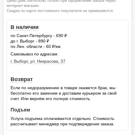
Цены действительны только при оформлении заказа через
интернет-магазин.
Скидки по карте постоянного покупателя не применяются.
В наличии
по Санкт-Петербургу - 690
руб.
до г. Выборг - 890
руб.
по Лен. области - 60
/км
руб.
Самовывоз по адресам:
г. Выборг, ул. Некрасова, 37
Возврат
Если по недоразумению в товаре окажется брак, мы
бесплатно его заменим и доставим курьером за свой
счет. Или вернём его полную стоимость.
Подъем
Услуга подъема оплачивается отдельно. Стоимость
рассчитывает менеджер при подтверждении заказа.