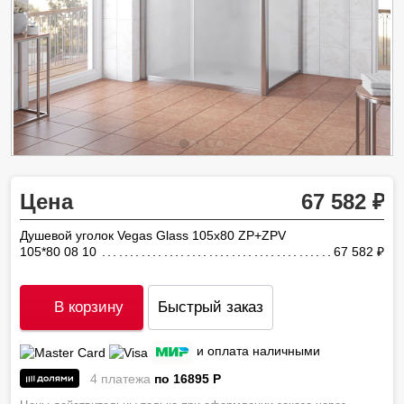
Цена
67 582
Душевой уголок Vegas Glass 105х80 ZP+ZPV
105*80 08 10
67 582
ру
В корзину
Быстрый заказ
и оплата наличными
4 платежа
по 16895
P