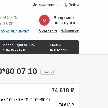
История заказов
Войти
 389‑59‑79
В корзине
0
пока пусто
до 18:00
 обратный звонок
Сравнение
Избранное
Мебель для ванной
Мойки
и аксессуары
для кухни
*80 07 10
164160
74 618
руб.
ass 100х80 AFS-F 100*80 07
74 618
руб.