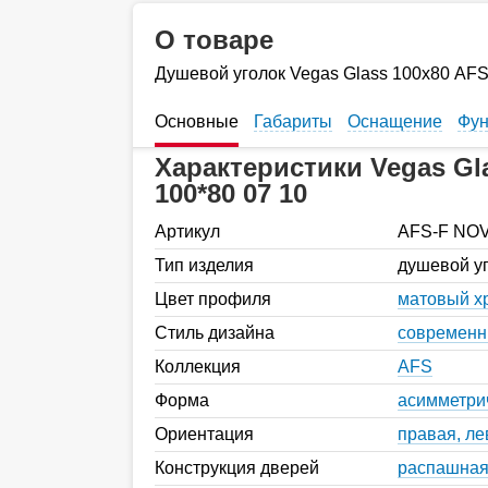
О товаре
Душевой уголок Vegas Glass 100х80 AFS
Основные
Габариты
Оснащение
Фун
Характеристики Vegas G
100*80 07 10
Артикул
AFS-F NOV
Тип изделия
душевой у
Цвет профиля
матовый х
Стиль дизайна
современ
Коллекция
AFS
Форма
асимметри
Ориентация
правая, ле
Конструкция дверей
распашна