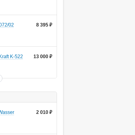
072/02
8 395
руб.
raft K-522
13 000
руб.
Wasser
2 010
руб.