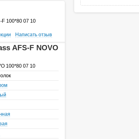
-F 100*80 07 10
кции
Написать отзыв
lass AFS-F NOVO
O 100*80 07 10
голок
ром
ный
чная
вая
я