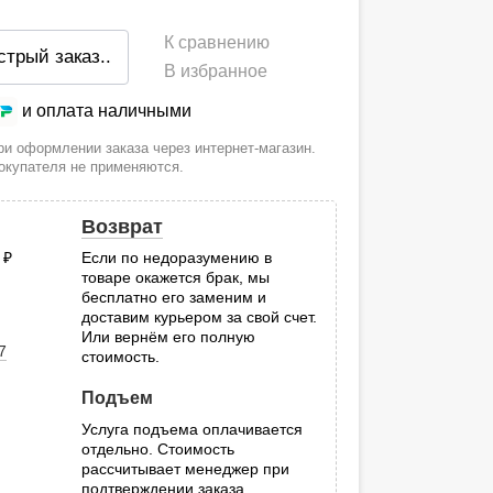
К сравнению
стрый заказ
..
В избранное
и оплата наличными
и оформлении заказа через интернет-магазин.
покупателя не применяются.
Возврат
0
руб.
Если по недоразумению в
товаре окажется брак, мы
.
бесплатно его заменим и
доставим курьером за свой счет.
Или вернём его полную
7
стоимость.
Подъем
Услуга подъема оплачивается
отдельно. Стоимость
рассчитывает менеджер при
подтверждении заказа.