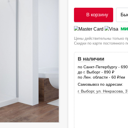
В корзину
Бы
Цены действительны только пр
Скидки по карте постоянного 
В наличии
по Санкт-Петербургу - 69
до г. Выборг - 890
руб.
по Лен. области - 60
/км
руб
Самовывоз по адресам:
г. Выборг, ул. Некрасова, 3