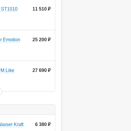
 ST1010
11 510
руб.
r Emotion
25 200
руб.
M Like
27 690
руб.
asser Kraft
6 380
руб.