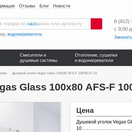
ормация
Отзывы
Блог
Новости
8 (812)
с 9:00 
Поиск
ер,
водонагреватель
Заказать
Смесители и
Отопление, сушилки
душевые системы
и водонагреватели
олки
Душевой уголок Vegas Glass 100х80 AFS-F 100*80 07 10
as Glass 100х80 AFS-F 100
Цена
Душевой уголок Vegas Gl
10