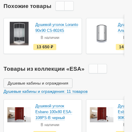
Похожие товары
Акция
Душевой уголок Loranto
Душевой
90х90 CS-8024S
Альфа-
В наличии
В на
е
13 650
руб.
14 26
с
т
ь
в
н
Товары из коллекции «ESA»
а
л
и
ч
Душевые кабины и ограждения
и
и
Душевые кабины и ограждения: 11 товаров
Душевой уголок
Душево
Esbano 100х80 ESA-
Esbano
108PS-B черный
90KV-B
В наличии
В на