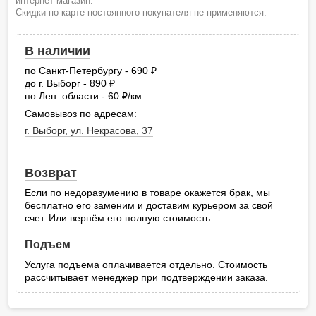
интернет-магазин.
Скидки по карте постоянного покупателя не применяются.
В наличии
по Санкт-Петербургу - 690
руб.
до г. Выборг - 890
руб.
по Лен. области - 60
/км
руб.
Самовывоз по адресам:
г. Выборг, ул. Некрасова, 37
Возврат
Если по недоразумению в товаре окажется брак, мы
бесплатно его заменим и доставим курьером за свой
счет. Или вернём его полную стоимость.
Подъем
Услуга подъема оплачивается отдельно. Стоимость
рассчитывает менеджер при подтверждении заказа.