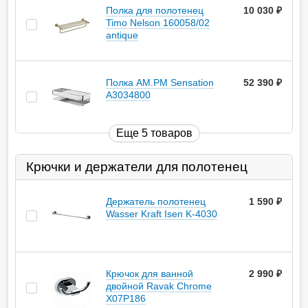
Полка для полотенец
10 030
руб.
Timo Nelson 160058/02
antique
Полка AM.PM Sensation
52 390
руб.
A3034800
Еще 5 товаров
Крючки и держатели для полотенец
Держатель полотенец
1 590
руб.
Wasser Kraft Isen K-4030
Крючок для ванной
2 990
руб.
двойной Ravak Chrome
X07P186