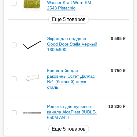
Wasser Kraft Wern BM-
2543 Pistachio
Еще 5 товаров
Экран для поддона
6 585
руб.
Good Door Stella Чёрный
1600x900
Кронштейн для
6 750
руб.
раковины Эстет Даллас
№1 (боковой) нерж.
сталь
Решетка для душевого
10 330
руб.
канала AlcaPlast BUBLE-
650M ANTI
Еще 5 товаров