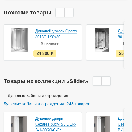
Похожие товары
Душевой уголок Oporto
Душевой
8013CH 90x80
8013B 
В наличии
В на
е
24 800
руб.
25 20
с
т
ь
в
н
а
Товары из коллекции «Slider»
л
и
ч
и
Душевые кабины и ограждения
и
Душевые кабины и ограждения: 248 товаров
Душевая дверь
Душева
Cezares 80см SLIDER-
Cezares
B-1-80/90-C-Cr
B-1-90/