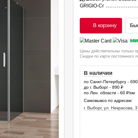
GRIGIO-Cr
В корзину
Бы
Цены действительны только пр
Скидки по карте постоянного 
В наличии
по Санкт-Петербургу - 69
до г. Выборг - 890
руб.
по Лен. области - 60
/км
руб
Самовывоз по адресам:
г. Выборг, ул. Некрасова, 3