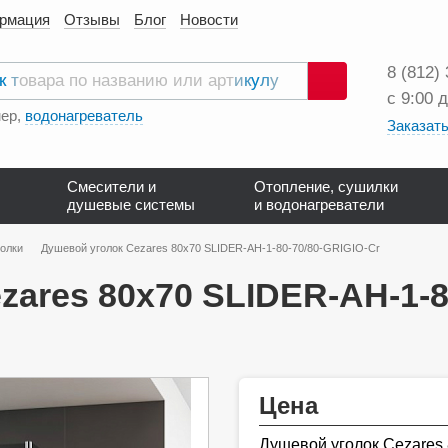
ормация
Отзывы
Блог
Новости
8 (812)
с 9:00 
Поиск
ер,
водонагреватель
Заказать
Смесители и
Отопление, сушилки
душевые системы
и водонагреватели
олки
Душевой уголок Cezares 80х70 SLIDER-AH-1-80-70/80-GRIGIO-Cr
zares 80х70 SLIDER-AH-1-8
Цена
Душевой уголок Cezares 