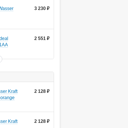
Wasser
3 230
руб.
deal
2 551
руб.
81AA
er Kraft
2 128
руб.
 orange
er Kraft
2 128
руб.