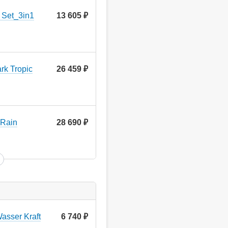
 Set_3in1
13 605
руб.
k Tropic
26 459
руб.
 Rain
28 690
руб.
asser Kraft
6 740
руб.