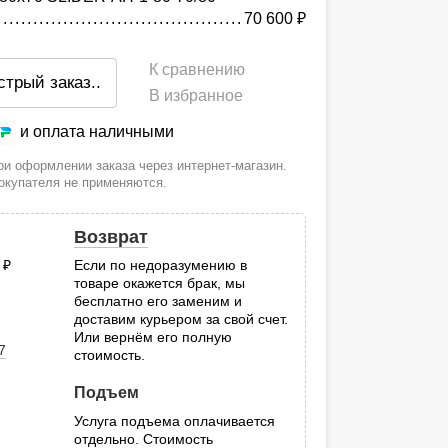
70 600
руб.
К сравнению
стрый заказ
..
В избранное
и оплата наличными
и оформлении заказа через интернет-магазин.
покупателя не применяются.
Возврат
0
руб.
Если по недоразумению в
товаре окажется брак, мы
.
бесплатно его заменим и
доставим курьером за свой счет.
Или вернём его полную
7
стоимость.
Подъем
Услуга подъема оплачивается
отдельно. Стоимость