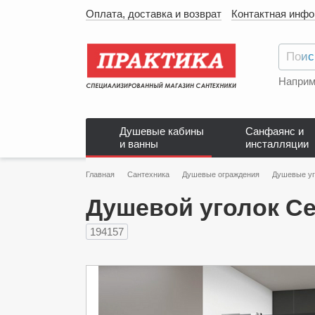
Оплата, доставка и возврат
Контактная инф
Наприм
Душевые кабины
Санфаянс и
и ванны
инсталляции
Главная
Сантехника
Душевые ограждения
Душевые уг
Душевой уголок Ce
194157