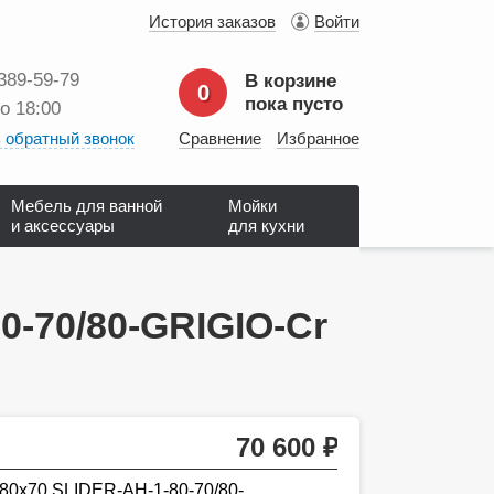
История заказов
Войти
 389‑59‑79
В корзине
0
пока пусто
до 18:00
 обратный звонок
Сравнение
Избранное
Мебель для ванной
Мойки
и аксессуары
для кухни
0-70/80-GRIGIO-Cr
70 600
руб.
80х70 SLIDER-AH-1-80-70/80-