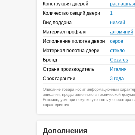
Конструкция дверей
распашна
Количество секций двери
1
Вид поддона
низкий
Материал профиля
алюминий
Исполнение полотна двери
серое
Материал полотна двери
стекло
Бренд
Cezares
Страна производитель
Италия
Срок гарантии
3 года
Описание товара носит информационный характер
описания, представленного в технической докум
Рекомендуем при покупке уточнять у оператора 
характеристик.
Дополнения