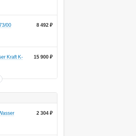
73/00
8 492
руб.
r Kraft K-
15 900
руб.
Wasser
2 304
руб.