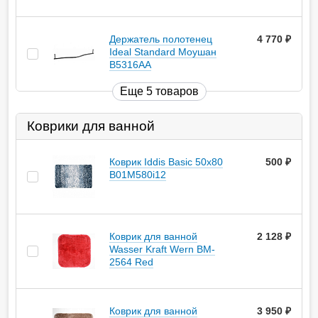
Держатель полотенец
4 770
руб.
Ideal Standard Моушан
B5316AA
Еще 5 товаров
Коврики для ванной
Коврик Iddis Basic 50х80
500
руб.
B01M580i12
Коврик для ванной
2 128
руб.
Wasser Kraft Wern BM-
2564 Red
Коврик для ванной
3 950
руб.