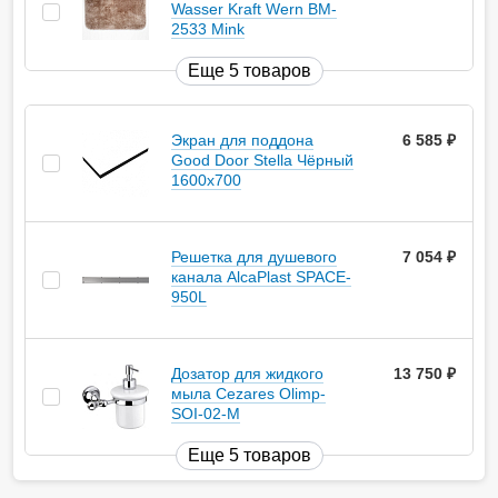
Wasser Kraft Wern BM-
2533 Mink
Еще 5 товаров
Экран для поддона
6 585
руб.
Good Door Stella Чёрный
1600x700
Решетка для душевого
7 054
руб.
канала AlcaPlast SPACE-
950L
Дозатор для жидкого
13 750
руб.
мыла Cezares Olimp-
SOI-02-M
Еще 5 товаров