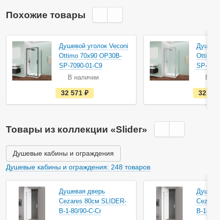
Похожие товары
Душевой уголок Veconi
Душевой
Ottimo 70х90 OP30B-
Ottimo 
SP-7090-01-C9
SP-7090
В наличии
В на
е
32 571
руб.
32 57
с
т
ь
в
н
Товары из коллекции «Slider»
а
л
и
ч
Душевые кабины и ограждения
и
и
Душевые кабины и ограждения: 248 товаров
Душевая дверь
Душева
Cezares 80см SLIDER-
Cezares
B-1-80/90-C-Cr
B-1-90/