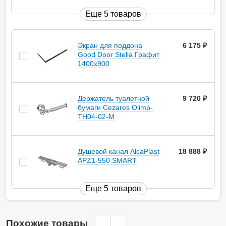
Еще 5 товаров
Экран для поддона
6 175
руб.
Good Door Stella Графит
1400x900
Держатель туалетной
9 720
руб.
бумаги Cezares Olimp-
TH04-02-M
Душевой канал AlcaPlast
18 888
руб.
APZ1-550 SMART
Еще 5 товаров
Похожие товары