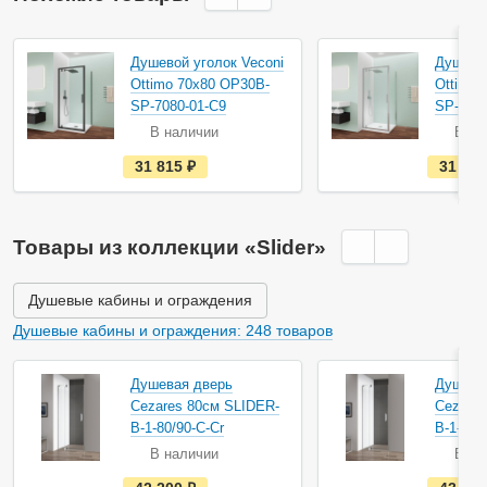
Душевой уголок Veconi
Душевой
Ottimo 70х80 OP30B-
Ottimo 
SP-7080-01-C9
SP-7080
В наличии
В на
е
31 815
руб.
31 81
с
т
ь
в
н
Товары из коллекции «Slider»
а
л
и
ч
Душевые кабины и ограждения
и
и
Душевые кабины и ограждения: 248 товаров
Душевая дверь
Душева
Cezares 80см SLIDER-
Cezares
B-1-80/90-C-Cr
B-1-90/
В наличии
В на
е