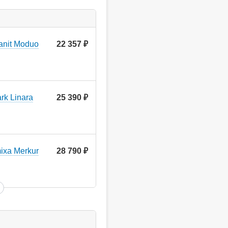
anit Moduo
22 357
руб.
k Linara
25 390
руб.
ixa Merkur
28 790
руб.