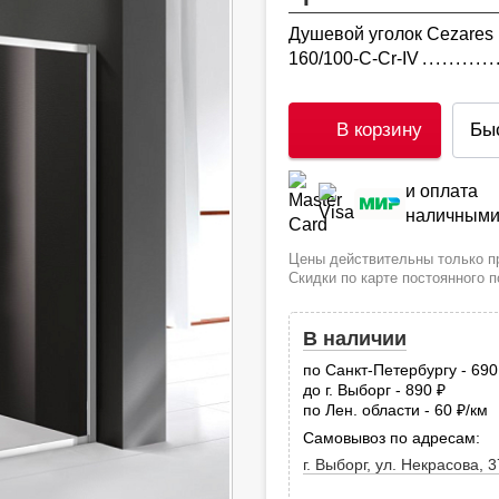
Душевой уголок Cezare
160/100-C-Cr-IV
В корзину
Бы
и оплата
наличным
Цены действительны только пр
Скидки по карте постоянного 
В наличии
по Санкт-Петербургу - 69
до г. Выборг - 890
руб.
по Лен. области - 60
/км
руб
Самовывоз по адресам:
г. Выборг, ул. Некрасова, 3