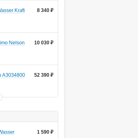
asser Kraft
8 340
руб.
imo Nelson
10 030
руб.
n A3034800
52 390
руб.
Wasser
1 590
руб.