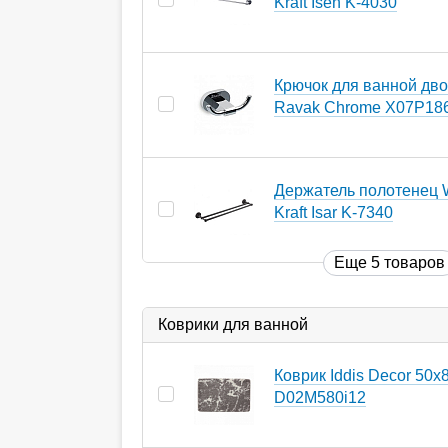
Kraft Isen K-4030
Крючок для ванной дв
Ravak Chrome X07P18
Держатель полотенец 
Kraft Isar K-7340
Еще 5 товаров
Коврики для ванной
Коврик Iddis Decor 50х
D02M580i12