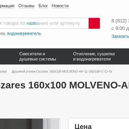
ормация
Отзывы
Блог
Новости
8 (812)
с 9:00 
Поиск
ер,
водонагреватель
Заказать
Смесители и
Отопление, сушилки
душевые системы
и водонагреватели
олки
Душевой уголок Cezares 160х100 MOLVENO-AH-11-160/100-C-Cr-IV
zares 160х100 MOLVENO-AH
Цена