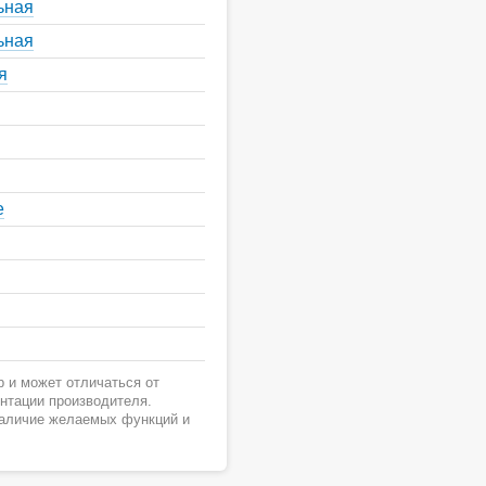
ьная
ьная
я
е
 и может отличаться от
ентации производителя.
наличие желаемых функций и