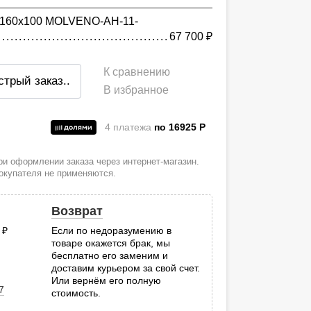
s 160х100 MOLVENO-AH-11-
67 700
руб.
К сравнению
стрый заказ
..
В избранное
4 платежа
по 16925
P
и
и оформлении заказа через интернет-магазин.
покупателя не применяются.
Возврат
0
руб.
Если по недоразумению в
товаре окажется брак, мы
.
бесплатно его заменим и
доставим курьером за свой счет.
Или вернём его полную
7
стоимость.