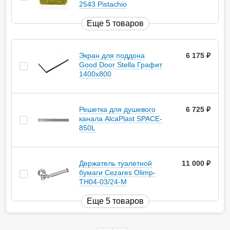
2543 Pistachio
Еще 5 товаров
Экран для поддона
6 175
руб.
Good Door Stella Графит
1400x800
Решетка для душевого
6 725
руб.
канала AlcaPlast SPACE-
850L
Держатель туалетной
11 000
руб.
бумаги Cezares Olimp-
TH04-03/24-M
Еще 5 товаров