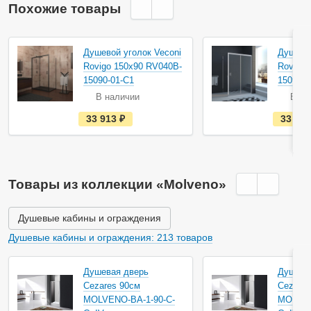
Похожие товары
Душевой уголок Veconi
Душевой
Rovigo 150х90 RV040B-
Rovigo 
15090-01-C1
15090-0
В наличии
В на
е
33 913
руб.
33 91
с
т
ь
в
н
а
Товары из коллекции «Molveno»
л
и
ч
и
Душевые кабины и ограждения
и
Душевые кабины и ограждения: 213 товаров
Душевая дверь
Душева
Cezares 90см
Cezares
MOLVENO-BA-1-90-C-
MOLVEN