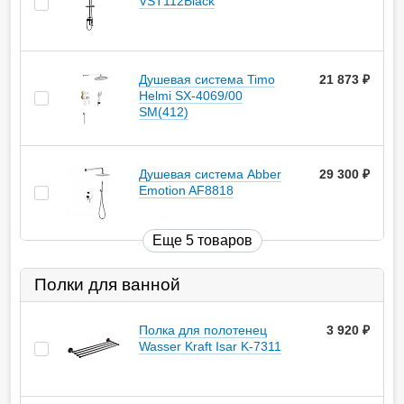
VST112Black
Душевая система Timo
21 873
руб.
Helmi SX-4069/00
SM(412)
Душевая система Abber
29 300
руб.
Emotion AF8818
Еще 5 товаров
Полки для ванной
Полка для полотенец
3 920
руб.
Wasser Kraft Isar K-7311