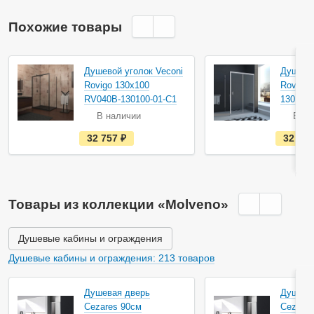
Похожие товары
Душевой уголок Veconi
Душевой
Rovigo 130х100
Rovigo 
RV040B-130100-01-C1
130100-
В наличии
В на
е
32 757
руб.
32 75
с
т
ь
в
н
а
Товары из коллекции «Molveno»
л
и
ч
и
Душевые кабины и ограждения
и
Душевые кабины и ограждения: 213 товаров
Душевая дверь
Душева
Cezares 90см
Cezares