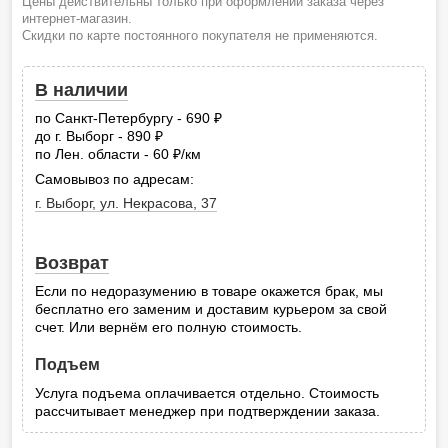
Цены действительны только при оформлении заказа через
интернет-магазин.
Скидки по карте постоянного покупателя не применяются.
В наличии
по Санкт-Петербургу - 690
руб.
до г. Выборг - 890
руб.
по Лен. области - 60
/км
руб.
Самовывоз по адресам:
г. Выборг, ул. Некрасова, 37
Возврат
Если по недоразумению в товаре окажется брак, мы
бесплатно его заменим и доставим курьером за свой
счет. Или вернём его полную стоимость.
Подъем
Услуга подъема оплачивается отдельно. Стоимость
рассчитывает менеджер при подтверждении заказа.