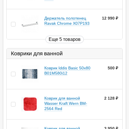
Держатель полотенец
12 990
руб.
Ravak Chrome X07P193
Еще 5 товаров
Коврики для ванной
Коврик Iddis Basic 50х80
500
руб.
B01M580i12
Коврик для ванной
2 128
руб.
Wasser Kraft Wern BM-
2564 Red
Коврик для ванной
3 950
руб.