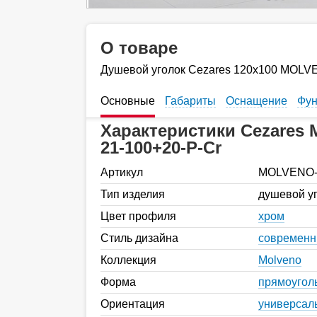
О товаре
Душевой уголок Cezares 120х100 MOLV
Основные
Габариты
Оснащение
Фун
Характеристики Cezares
21-100+20-P-Cr
Артикул
MOLVENO-A
Тип изделия
душевой у
Цвет профиля
хром
Стиль дизайна
современ
Коллекция
Molveno
Форма
прямоугол
Ориентация
универсал