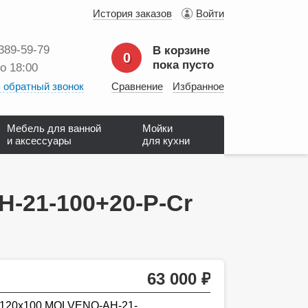
История заказов
Войти
 389‑59‑79
В корзине
0
пока пусто
до 18:00
 обратный звонок
Сравнение
Избранное
Мебель для ванной
Мойки
и аксессуары
для кухни
-21-100+20-P-Cr
63 000
руб.
s 120х100 MOLVENO-AH-21-