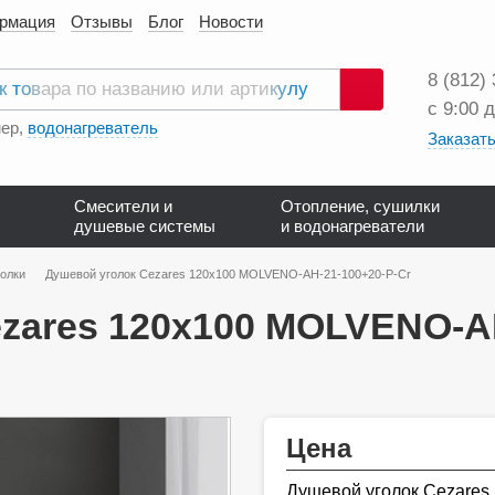
ормация
Отзывы
Блог
Новости
8 (812)
с 9:00 
Поиск
ер,
водонагреватель
Заказать
Смесители и
Отопление, сушилки
душевые системы
и водонагреватели
олки
Душевой уголок Cezares 120х100 MOLVENO-AH-21-100+20-P-Cr
zares 120х100 MOLVENO-AH
Цена
Душевой уголок Cezare