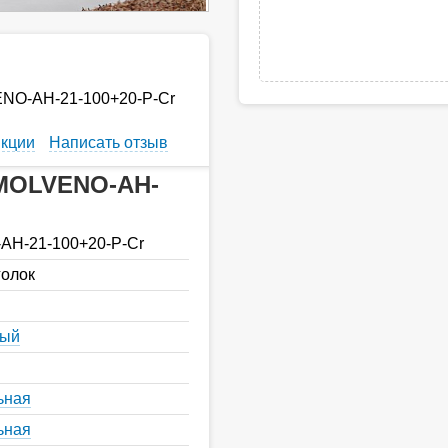
ENO-AH-21-100+20-P-Cr
кции
Написать отзыв
 MOLVENO-AH-
H-21-100+20-P-Cr
голок
ный
ьная
ьная