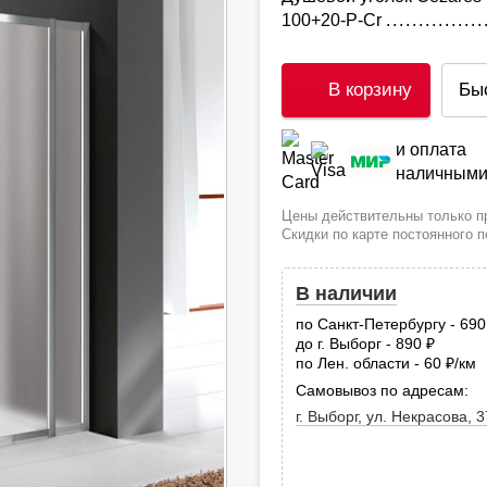
100+20-P-Cr
В корзину
Бы
и оплата
наличным
Цены действительны только пр
Скидки по карте постоянного 
В наличии
по Санкт-Петербургу - 69
до г. Выборг - 890
руб.
по Лен. области - 60
/км
руб
Самовывоз по адресам:
г. Выборг, ул. Некрасова, 3