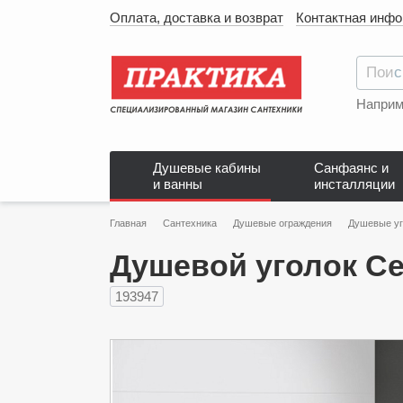
Оплата, доставка и возврат
Контактная инф
Наприм
Душевые кабины
Санфаянс и
и ванны
инсталляции
Главная
Сантехника
Душевые ограждения
Душевые уг
Душевой уголок Ce
193947