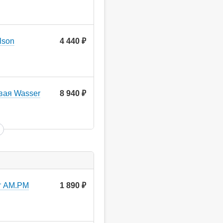
lson
4 440
руб.
вая Wasser
8 940
руб.
т AM.PM
1 890
руб.