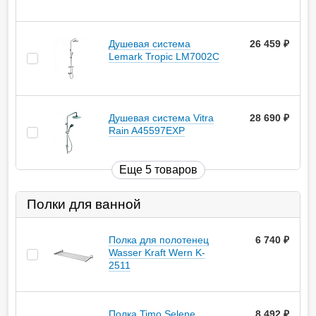
Душевая система
26 459
руб.
Lemark Tropic LM7002С
Душевая система Vitra
28 690
руб.
Rain A45597EXP
Еще 5 товаров
Полки для ванной
Полка для полотенец
6 740
руб.
Wasser Kraft Wern K-
2511
Полка Timo Selene
8 492
руб.