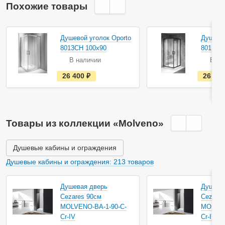
Похожие товары
Душевой уголок Oporto
Душевой
8013CH 100x90
8013B 
В наличии
В на
е
26 400
руб.
26 80
с
т
ь
в
н
а
Товары из коллекции «Molveno»
л
и
ч
и
Душевые кабины и ограждения
и
Душевые кабины и ограждения: 213 товаров
Душевая дверь
Душева
Cezares 90см
Cezares
MOLVENO-BA-1-90-C-
MOLVEN
Cr-IV
Cr-IV