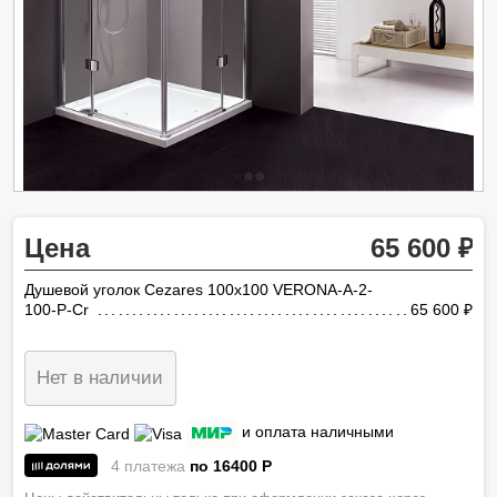
Цена
65 600
Душевой уголок Cezares 100х100 VERONA-A-2-
100-P-Cr
65 600
ру
Нет в наличии
и оплата наличными
4 платежа
по 16400
P