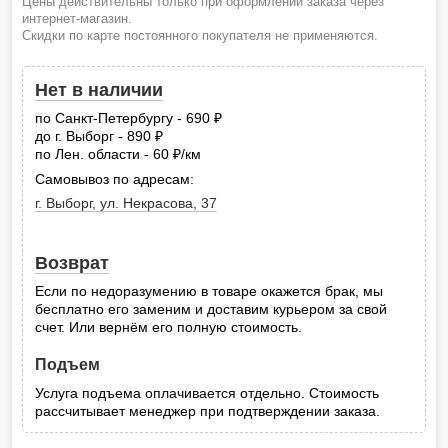
Цены действительны только при оформлении заказа через
интернет-магазин.
Скидки по карте постоянного покупателя не применяются.
Нет в наличии
по Санкт-Петербургу - 690
руб.
до г. Выборг - 890
руб.
по Лен. области - 60
/км
руб.
Самовывоз по адресам:
г. Выборг, ул. Некрасова, 37
Возврат
Если по недоразумению в товаре окажется брак, мы
бесплатно его заменим и доставим курьером за свой
счет. Или вернём его полную стоимость.
Подъем
Услуга подъема оплачивается отдельно. Стоимость
рассчитывает менеджер при подтверждении заказа.