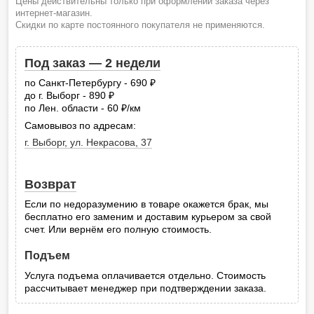
Цены действительны только при оформлении заказа через
интернет-магазин.
Скидки по карте постоянного покупателя не применяются.
Под заказ — 2 недели
по Санкт-Петербургу - 690
руб.
до г. Выборг - 890
руб.
по Лен. области - 60
/км
руб.
Самовывоз по адресам:
г. Выборг, ул. Некрасова, 37
Возврат
Если по недоразумению в товаре окажется брак, мы
бесплатно его заменим и доставим курьером за свой
счет. Или вернём его полную стоимость.
Подъем
Услуга подъема оплачивается отдельно. Стоимость
рассчитывает менеджер при подтверждении заказа.