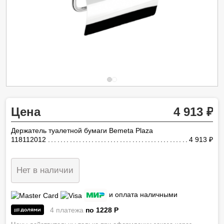
Цена
4 913
Держатель туалетной бумаги Bemeta Plaza
118112012
4 913
ру
Нет в наличии
и оплата наличными
4 платежа
по 1228
P