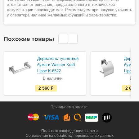
отличаться от описания, представленного в технической
документации производителя. Рекомендуем при покупке уточнять
у оператора наличие желаемых функций и характеристик.
Похожие товары
Держатель туалетной
Держат
бумаги Wasser Kraft
бумаги 
Lippe K-6522
Lippe K
В наличии
В на
е
2 560
руб.
2 650
с
т
ь
в
Принимаем к оплате:
н
а
л
и
ч
и
Политика конфиденциальности
и
Соглашение на обработку персональных данных