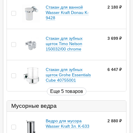
Стакан для ванной
2 180
руб.
Wasser Kraft Donau K-
9428
Стакан для зубных
3 699
руб.
щеток Timo Nelson
150032/00 chrome
Стакан для зубных
6 447
руб.
щеток Grohe Essentials
Cube 40755001
Еще 5 товаров
Мусорные ведра
Ведро для мусора
2 880
руб.
Wasser Kraft 3л. K-633