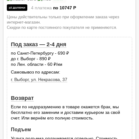
4 платежа
по 10747
P
Цены действительны только при оформлении заказа через
интернет-магазин.
Скидки по карте постоянного покупателя не применяются.
Под заказ — 2-4 дня
по Санкт-Петербургу - 690
руб.
до г. Выборг - 890
руб.
по Лен. области - 60
/км
руб.
Самовывоз по адресам:
г. Выборг, ул. Некрасова, 37
Возврат
Если по недоразумению в товаре окажется брак, мы
бесплатно его заменим и доставим курьером за свой
счет. Или вернём его полную стоимость.
Подъем
Услуга подъема оплачивается отдельно. Стоимость