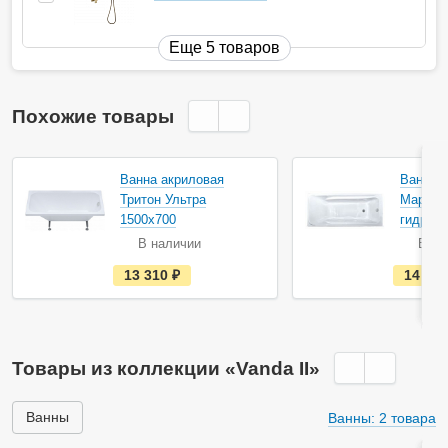
Еще 5 товаров
Похожие товары
Акция
Ванна акриловая
Ванна 
Тритон Ультра
Мариан
1500х700
гидром
В наличии
В на
е
13 310
руб.
14 87
с
т
ь
в
н
а
Товары из коллекции «Vanda II»
л
и
ч
и
Ванны
Ванны: 2 товара
и