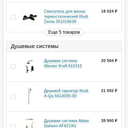
Смеситель для ванны
18 024
руб.
термостатический Kludi
Zenta 351018638
Еще 5 товаров
Душевые системы
Душевая система
20 584
руб.
Wasser Kraft A16315
Душевой гарнитур Kludi
21 092
руб.
A-Qa 6614005-00
Душевая система Abber
39 900
руб.
Daheim AF8219G