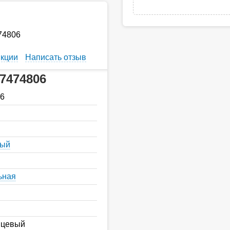
74806
кции
Написать отзыв
7474806
6
ный
ьная
нцевый