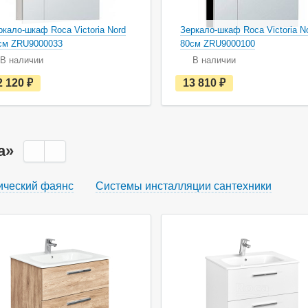
ркало-шкаф Roca Victoria Nord
Зеркало-шкаф Roca Victoria N
см ZRU9000033
80см ZRU9000100
В наличии
В наличии
е
е
2 120
руб.
13 810
руб.
с
с
т
т
ь
ь
в
в
н
н
а
а
a»
л
л
и
и
ч
ч
ический фаянс
Системы инсталляции сантехники
и
и
и
и