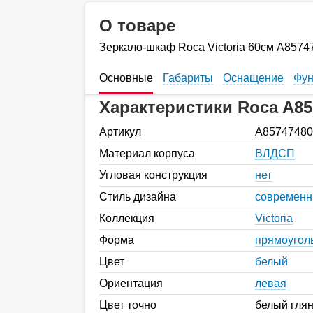
О товаре
Зеркало-шкаф Roca Victoria 60см A8574
Основные
Габариты
Оснащение
Фун
Характеристики Roca A85
Артикул
A85747480
Материал корпуса
ВЛДСП
Угловая конструкция
нет
Стиль дизайна
современ
Коллекция
Victoria
Форма
прямоугол
Цвет
белый
Ориентация
левая
Цвет точно
белый гля