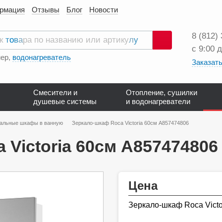
ормация
Отзывы
Блог
Новости
8 (812)
с 9:00 
Поиск
ер,
водонагреватель
Заказать
Смесители и
Отопление, сушилки
душевые системы
и водонагреватели
альные шкафы в ванную
Зеркало-шкаф Roca Victoria 60см A857474806
 Victoria 60см A857474806
Цена
Зеркало-шкаф Roca Vict