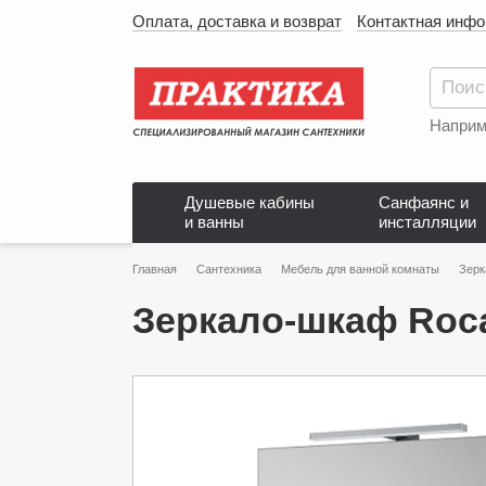
Оплата, доставка и возврат
Контактная инф
Наприм
Душевые кабины
Санфаянс и
и ванны
инсталляции
Главная
Сантехника
Мебель для ванной комнаты
Зерк
Зеркало-шкаф Roca