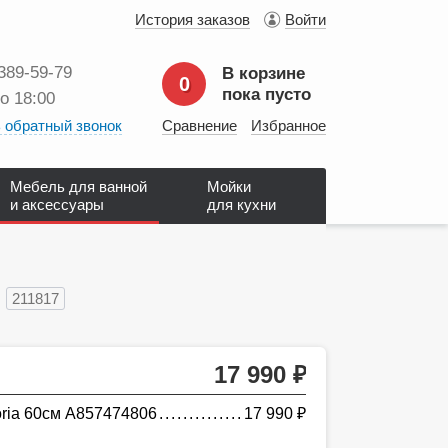
История заказов
Войти
 389‑59‑79
В корзине
0
пока пусто
до 18:00
 обратный звонок
Сравнение
Избранное
Мебель для ванной
Мойки
и аксессуары
для кухни
211817
17 990
руб.
oria 60см A857474806
17 990
руб.