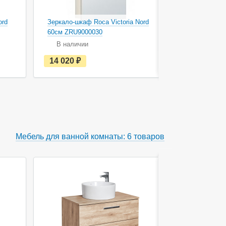
ord
Зеркало-шкаф Roca Victoria Nord
Зеркало-шк
60см ZRU9000030
ZRU930302
В наличии
В наличи
е
14 020
руб.
15 540
с
т
ь
в
н
а
л
и
ч
Мебель для ванной комнаты: 6 товаров
и
и