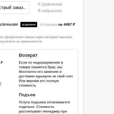
К сравнению
стрый заказ
..
В избранное
наличными
4 платежа
по 4497
P
и оформлении заказа через интернет-магазин.
покупателя не применяются.
Возврат
0
руб.
Если по недоразумению в
товаре окажется брак, мы
.
бесплатно его заменим и
доставим курьером за свой счет.
Или вернём его полную
7
стоимость.
Подъем
Услуга подъема оплачивается
отдельно. Стоимость
рассчитывает менеджер при