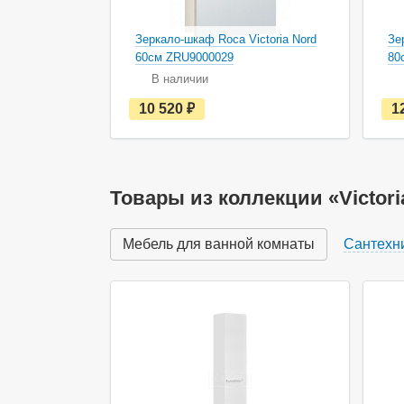
Зеркало-шкаф Roca Victoria Nord
Зе
60см ZRU9000029
80
В наличии
е
10 520
руб.
1
с
т
ь
в
н
а
Товары из коллекции «Victori
л
и
ч
Мебель для ванной комнаты
Сантехн
и
и