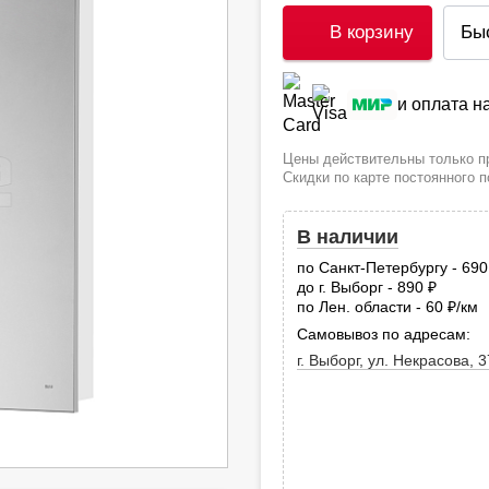
В корзину
Бы
и оплата 
Цены действительны только пр
Скидки по карте постоянного 
В наличии
по Санкт-Петербургу - 69
до г. Выборг - 890
руб.
по Лен. области - 60
/км
руб
Самовывоз по адресам:
г. Выборг, ул. Некрасова, 3