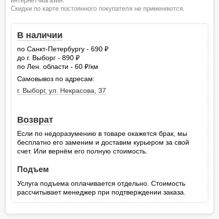
интернет-магазин.
Скидки по карте постоянного покупателя не применяются.
В наличии
по Санкт-Петербургу - 690
руб.
до г. Выборг - 890
руб.
по Лен. области - 60
/км
руб.
Самовывоз по адресам:
г. Выборг, ул. Некрасова, 37
Возврат
Если по недоразумению в товаре окажется брак, мы
бесплатно его заменим и доставим курьером за свой
счет. Или вернём его полную стоимость.
Подъем
Услуга подъема оплачивается отдельно. Стоимость
рассчитывает менеджер при подтверждении заказа.