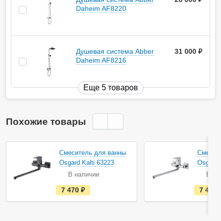
Daheim AF8220
Душевая система Abber
31 000
руб.
Daheim AF8216
Еще 5 товаров
Похожие товары
Смеситель для ванны
Смесит
Osgard Kalti 63223
Osgard 
В наличии
В на
е
7 470
руб.
7 470
с
т
ь
в