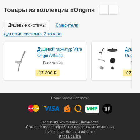
н
а
Товары из коллекции «Origin»
л
и
ч
и
Душевые системы
Смесители
и
Душевые системы: 2 товара
Душевой гарнитур Vitra
Душевая
Origin A45543
Origin 
В наличии
В на
е
17 290
руб.
97 59
с
т
ь
в
н
а
Принимаем к оплате:
л
и
ч
и
и
Политика конфиденциальности
Соглашение на обработку персональных данных
Публичный Договор оферты
Карта сайта