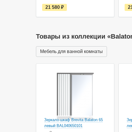
е
21 580
руб.
2
с
т
ь
в
н
а
Товары из коллекции «Balato
л
и
ч
Мебель для ванной комнаты
и
и
Зеркало-шкаф Brevita Balaton 65
Зе
левый BAL040650101
ле