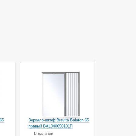
 65
Зеркало-шкаф Brevita Balaton 65
Зеркало-шка
правый BAL040650101П
правый бел
В наличии
В наличи