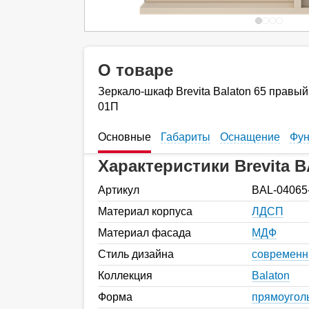
О товаре
Зеркало-шкаф Brevita Balaton 65 правы
01П
Основные
Габариты
Оснащение
Фун
Характеристики Brevita B
Артикул
BAL-04065
Материал корпуса
ЛДСП
Материал фасада
МДФ
Стиль дизайна
современ
Коллекция
Balaton
Форма
прямоугол