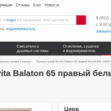
ормация
Отзывы
Блог
Новости
8 (812)
с 9:00 
Поиск
ер,
водонагреватель
Заказать
Смесители и
Отопление, сушилки
душевые системы
и водонагреватели
альные шкафы в ванную
Зеркало-шкаф Brevita Balaton 65 правый белый BAL-04065
ita Balaton 65 правый бел
Цена