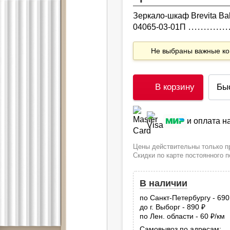
Зеркало-шкаф Brevita Ba
04065-03-01П
Не выбраны важные 
В корзину
Бы
и оплата 
Цены действительны только пр
Скидки по карте постоянного 
В наличии
по Санкт-Петербургу - 69
до г. Выборг - 890
руб.
по Лен. области - 60
/км
руб
Самовывоз по адресам: