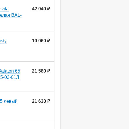
vita
42 040 ₽
белая BAL-
sty
10 060 ₽
alaton 65
21 580 ₽
5-03-01Л
35 левый
21 630 ₽