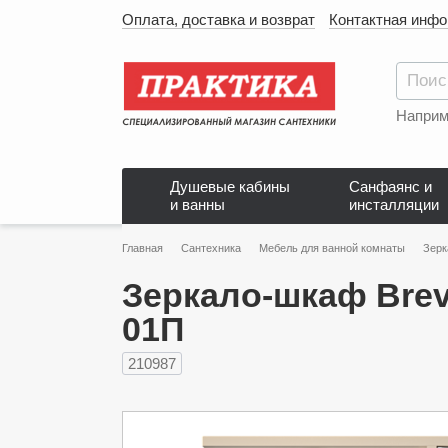
Оплата, доставка и возврат
Контактная инф
Наприм
Душевые кабины
Санфаянс и
и ванны
инсталляции
Главная
Сантехника
Мебель для ванной комнаты
Зерк
Зеркало-шкаф Brev
01П
210987