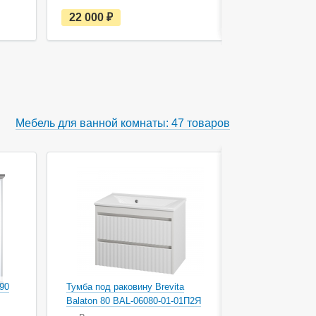
е
22 000
руб.
22 280
с
т
ь
в
н
а
л
и
ч
Мебель для ванной комнаты: 47 товаров
и
и
 90
Тумба под раковину Brevita
Тумба под р
Balaton 80 BAL-06080-01-01П2Я
Balaton 90 