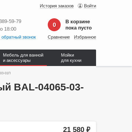
История заказов
Войти
 389‑59‑79
В корзине
0
пока пусто
до 18:00
 обратный звонок
Сравнение
Избранное
Мебель для ванной
Мойки
и аксессуары
для кухни
-03-01П
ый BAL-04065-03-
21 580
руб.