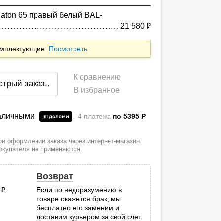
laton 65 правый белый BAL-
21 580
руб.
комплектующие
Посмотреть
К сравнению
стрый заказ
..
В избранное
наличными
4 платежа
по 5395
P
и оформлении заказа через интернет-магазин.
покупателя не применяются.
Возврат
0
руб.
Если по недоразумению в
товаре окажется брак, мы
.
бесплатно его заменим и
доставим курьером за свой счет.