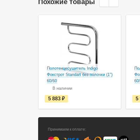
Похожие товары
Полотенцесушитель Indigo
По
Фокстрот Standart без полочки (1")
Фо
60/60
60
В наличии
е
5 883
руб.
5
с
т
ь
в
н
а
Принимаем к оплате:
л
и