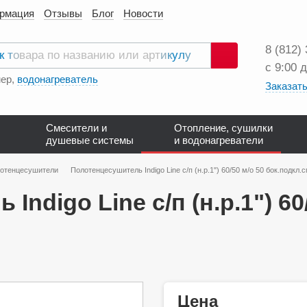
ормация
Отзывы
Блог
Новости
8 (812)
с 9:00 
Поиск
ер,
водонагреватель
Заказать
Смесители и
Отопление, сушилки
душевые системы
и водонагреватели
лотенцесушители
Полотенцесушитель Indigo Line с/п (н.р.1") 60/50 м/о 50 бок.подкл.
ndigo Line с/п (н.р.1") 60
Цена