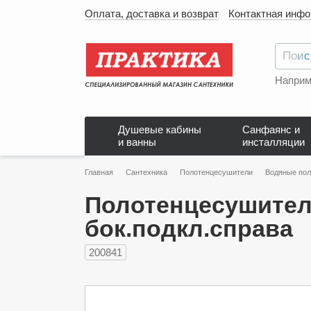
Оплата, доставка и возврат
Контактная инф
Наприм
Душевые кабины
Санфаянс и
и ванны
инсталляции
Главная
Сантехника
Полотенцесушители
Водяные по
Полотенцесушитель I
бок.подкл.справа
200841