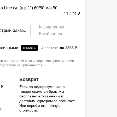
Line с/п (н.р.1") 60/50 м/о 50
11 474
руб.
К сравнению
стрый заказ
..
В избранное
наличными
4 платежа
по 2868
P
и оформлении заказа через интернет-магазин.
покупателя не применяются.
Возврат
0
руб.
Если по недоразумению в
товаре окажется брак, мы
.
бесплатно его заменим и
доставим курьером за свой счет.
Или вернём его полную
7
стоимость.