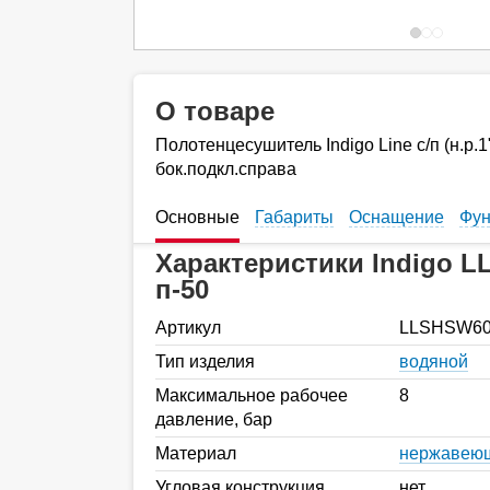
О товаре
Полотенцесушитель Indigo Line с/п (н.р.1"
бок.подкл.справа
Основные
Габариты
Оснащение
Фун
Характеристики Indigo L
п-50
Артикул
LLSHSW60-
Тип изделия
водяной
Максимальное рабочее
8
давление, бар
Материал
нержавеющ
Угловая конструкция
нет