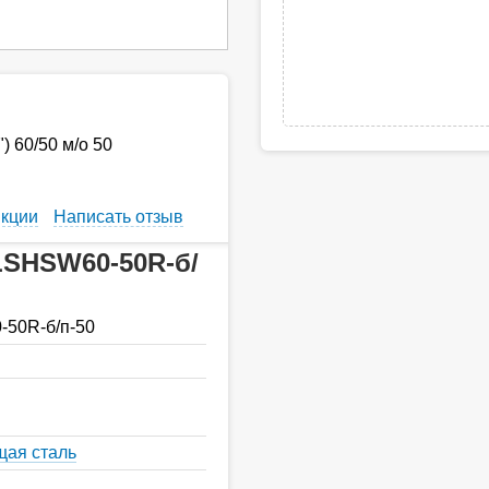
) 60/50 м/о 50
кции
Написать отзыв
LSHSW60-50R-б/
50R-б/п-50
ая сталь