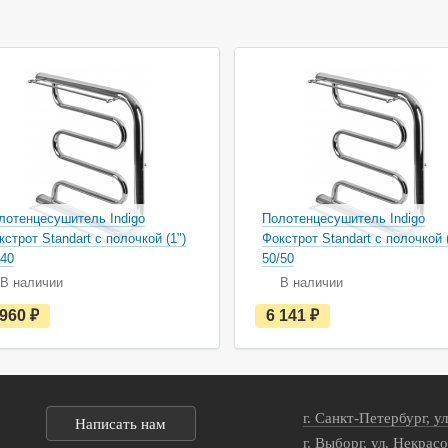
лотенцесушитель Indigo
Полотенцесушитель Indigo
кстрот Standart с полочкой (1")
Фокстрот Standart с полочкой (
/40
50/50
В наличии
В наличии
е
е
 960
руб.
6 141
руб.
с
с
т
т
ь
ь
в
в
н
н
а
а
г. Санкт-Петербург, у
л
л
Написать нам
и
и
г. Выборг, ул. Некрасо