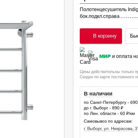
Полотенцесушитель Indigo 
бок.подкл.справа
В корзину
Бы
и оплата 
Цены действительны только пр
Скидки по карте постоянного 
В наличии
по Санкт-Петербургу - 69
до г. Выборг - 890
руб.
по Лен. области - 60
/км
руб
Самовывоз по адресам:
г. Выборг, ул. Некрасова, 3