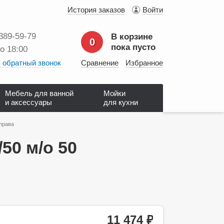
История заказов
Войти
 389‑59‑79
В корзине
0
пока пусто
до 18:00
 обратный звонок
Сравнение
Избранное
Мебель для ванной
Мойки
и аксессуары
для кухни
справа
/50 м/о 50
11 474
руб.