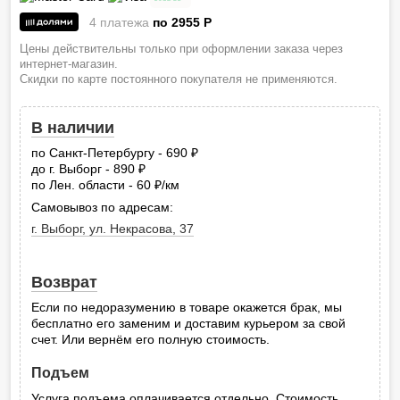
4 платежа
по 2955
P
Цены действительны только при оформлении заказа через
интернет-магазин.
Скидки по карте постоянного покупателя не применяются.
В наличии
по Санкт-Петербургу - 690
руб.
до г. Выборг - 890
руб.
по Лен. области - 60
/км
руб.
Самовывоз по адресам:
г. Выборг, ул. Некрасова, 37
Возврат
Если по недоразумению в товаре окажется брак, мы
бесплатно его заменим и доставим курьером за свой
счет. Или вернём его полную стоимость.
Подъем
Услуга подъема оплачивается отдельно. Стоимость