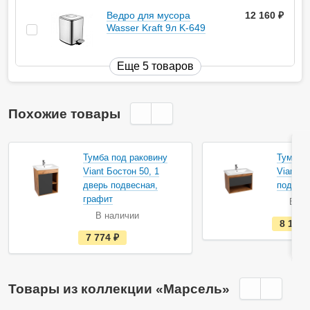
Ведро для мусора
12 160
руб.
Wasser Kraft 9л K-649
Еще 5 товаров
Похожие товары
Тумба под раковину
Тумба п
Viant Бостон 50, 1
Viant Б
дверь подвесная,
подвесн
графит
В на
В наличии
8 180
е
7 774
руб.
с
т
ь
в
н
Товары из коллекции «Марсель»
а
л