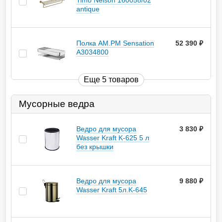
Timo Nelson 160058/02
antique
Полка AM.PM Sensation
52 390
руб.
A3034800
Еще 5 товаров
Мусорные ведра
Ведро для мусора
3 830
руб.
Wasser Kraft K-625 5 л
без крышки
Ведро для мусора
9 880
руб.
Wasser Kraft 5л.K-645