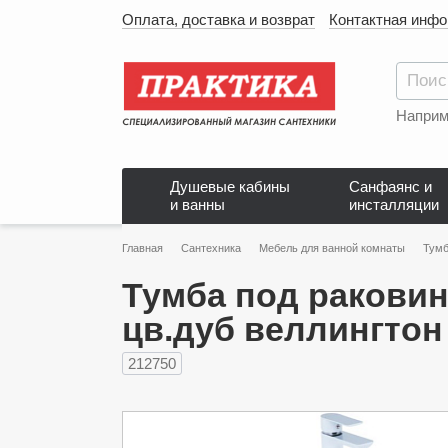
Оплата, доставка и возврат
Контактная инф
Наприм
Душевые кабины
Санфаянс и
и ванны
инсталляции
Главная
Сантехника
Мебель для ванной комнаты
Тумб
Тумба под раковин
цв.дуб веллингтон 
212750