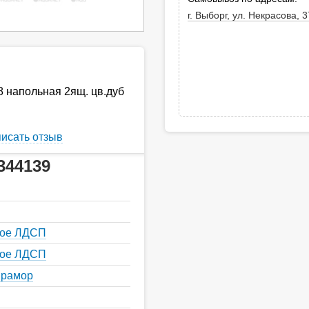
г. Выборг, ул. Некрасова, 3
8 напольная 2ящ. цв.дуб
исать отзыв
344139
кое ЛДСП
кое ЛДСП
мрамор