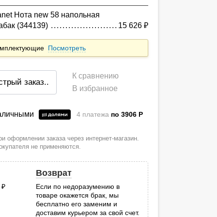
anet Нота new 58 напольная
абак (344139)
15 626
руб.
комплектующие
Посмотреть
К сравнению
стрый заказ
..
В избранное
наличными
4 платежа
по 3906
P
и оформлении заказа через интернет-магазин.
покупателя не применяются.
Возврат
0
руб.
Если по недоразумению в
товаре окажется брак, мы
.
бесплатно его заменим и
доставим курьером за свой счет.