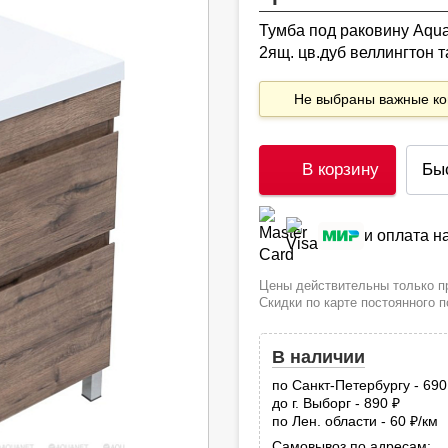
Тумба под раковину Aqu
2ящ. цв.дуб веллингтон т
Не выбраны важные 
В корзину
Бы
и оплата 
Цены действительны только пр
Скидки по карте постоянного 
В наличии
по Санкт-Петербургу - 69
до г. Выборг - 890
руб.
по Лен. области - 60
/км
руб
Самовывоз по адресам: