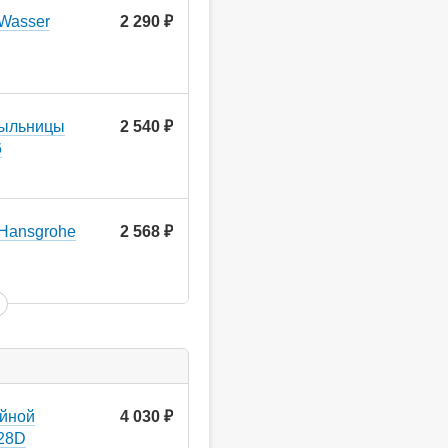
Wasser
2 290
руб.
мыльницы
2 540
руб.
6
Hansgrohe
2 568
руб.
ойной
4 030
руб.
528D