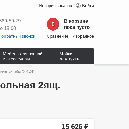
История заказов
Войти
 389‑59‑79
В корзине
0
пока пусто
до 18:00
 обратный звонок
Сравнение
Избранное
Мебель для ванной
Мойки
и аксессуары
для кухни
лингтон табак (344139)
польная 2ящ.
15 626
руб.