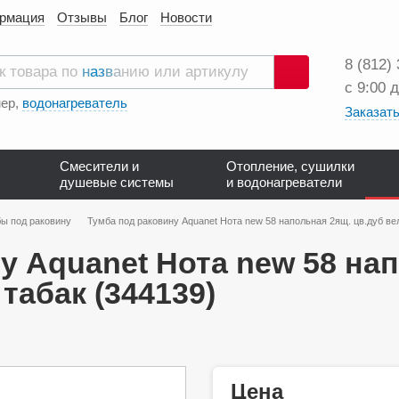
ормация
Отзывы
Блог
Новости
8 (812)
с 9:00 
Поиск
ер,
водонагреватель
Заказать
Смесители и
Отопление, сушилки
душевые системы
и водонагреватели
ы под раковину
Тумба под раковину Aquanet Нота new 58 напольная 2ящ. цв.дуб вел
у Aquanet Нота new 58 на
табак (344139)
Цена