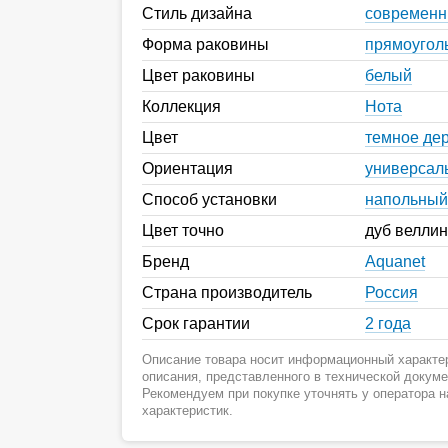
Стиль дизайна
современ
Форма раковины
прямоугол
Цвет раковины
белый
Коллекция
Нота
Цвет
темное де
Ориентация
универсал
Способ установки
напольный
Цвет точно
дуб веллин
Бренд
Aquanet
Страна производитель
Россия
Срок гарантии
2 года
Описание товара носит информационный характер
описания, представленного в технической докум
Рекомендуем при покупке уточнять у оператора 
характеристик.