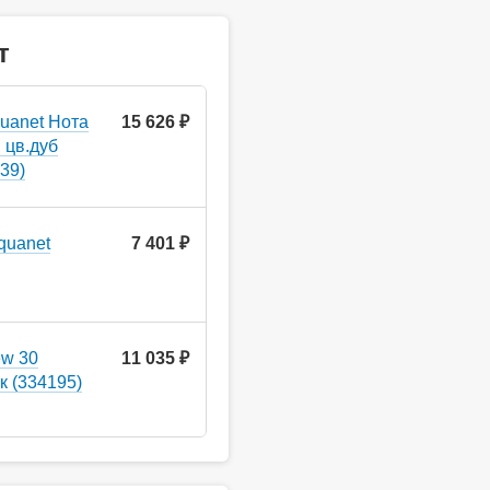
т
uanet Нота
15 626 ₽
 цв.дуб
39)
quanet
7 401 ₽
ew 30
11 035 ₽
к (334195)