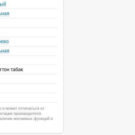
ный
ьная
рево
ьная
гтон табак
 и может отличаться от
ентации производителя.
наличие желаемых функций и