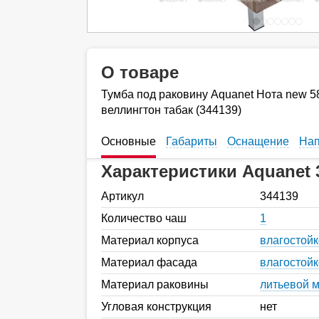
О товаре
Тумба под раковину Aquanet Нота new 5
веллингтон табак (344139)
Основные
Габариты
Оснащение
Нап
Характеристики Aquanet 
Артикул
344139
Количество чаш
1
Материал корпуса
влагостой
Материал фасада
влагостой
Материал раковины
литьевой 
Угловая конструкция
нет