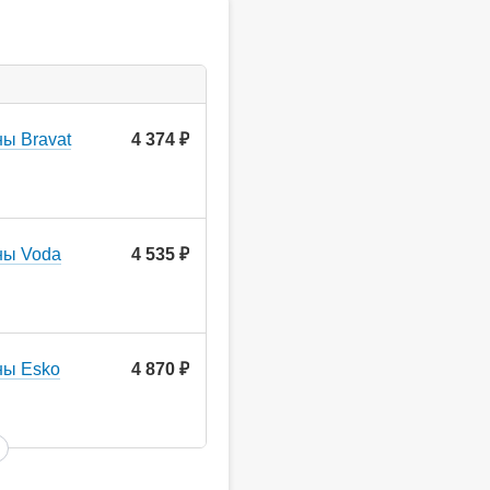
ы Bravat
4 374
руб.
ны Voda
4 535
руб.
ны Esko
4 870
руб.