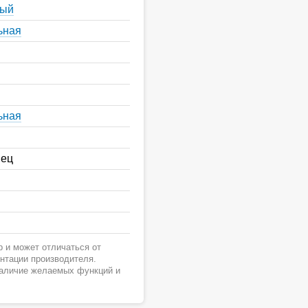
ный
ьная
ьная
нец
 и может отличаться от
ентации производителя.
наличие желаемых функций и