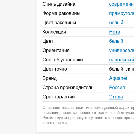
Стиль дизайна
современ
Форма раковины
прямоугол
Цвет раковины
белый
Коллекция
Нота
Цвет
белый
Ориентация
универсал
Способ установки
напольный
Цвет точно
белый гля
Бренд
Aquanet
Страна производитель
Россия
Срок гарантии
2 года
Описание товара носит информационный характер
описания, представленного в технической докум
Рекомендуем при покупке уточнять у оператора 
характеристик.