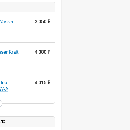
Wasser
3 050
руб.
er Kraft
4 380
руб.
deal
4 015
руб.
17AA
ыла