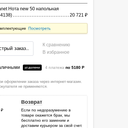
anet Нота new 50 напольная
44138)
20 721
руб.
комплектующие
Посмотреть
К сравнению
стрый заказ
..
В избранное
наличными
4 платежа
по 5180
P
и оформлении заказа через интернет-магазин.
покупателя не применяются.
Возврат
0
руб.
Если по недоразумению в
товаре окажется брак, мы
.
бесплатно его заменим и
доставим курьером за свой счет.