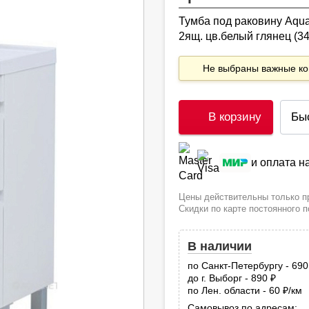
Тумба под раковину Aqu
2ящ. цв.белый глянец (3
Не выбраны важные 
В корзину
Бы
и оплата 
Цены действительны только пр
Скидки по карте постоянного 
В наличии
по Санкт-Петербургу - 69
до г. Выборг - 890
руб.
по Лен. области - 60
/км
руб
Самовывоз по адресам: