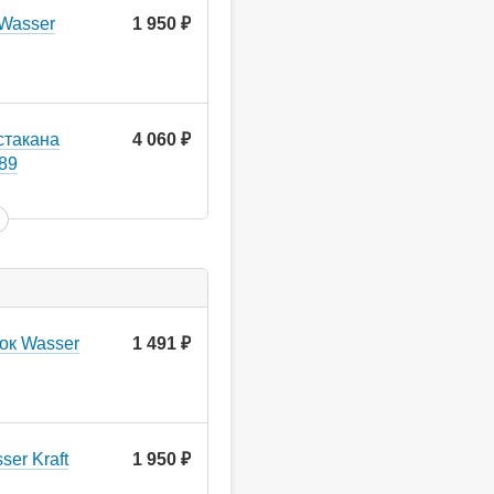
Wasser
1 950
руб.
стакана
4 060
руб.
589
ок Wasser
1 491
руб.
er Kraft
1 950
руб.