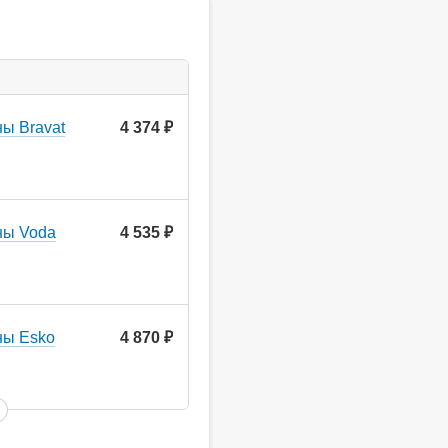
ы Bravat
4 374
руб.
ны Voda
4 535
руб.
ны Esko
4 870
руб.