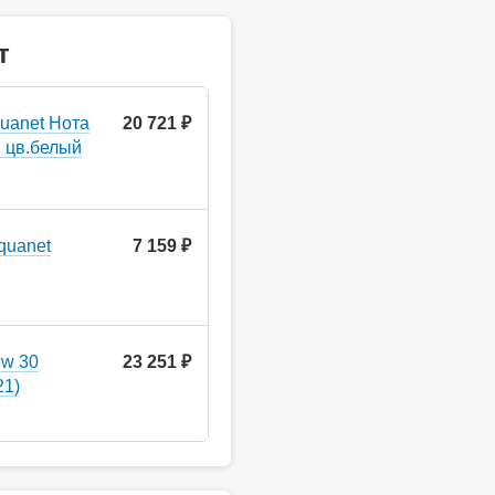
т
uanet Нота
20 721 ₽
 цв.белый
quanet
7 159 ₽
ew 30
23 251 ₽
21)