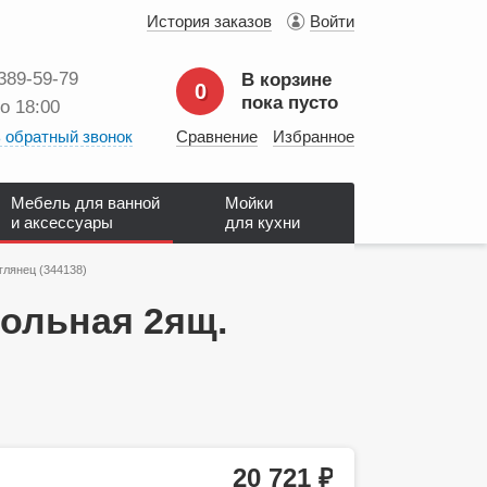
История заказов
Войти
 389‑59‑79
В корзине
0
пока пусто
до 18:00
 обратный звонок
Сравнение
Избранное
Мебель для ванной
Мойки
и аксессуары
для кухни
глянец (344138)
польная 2ящ.
20 721
руб.