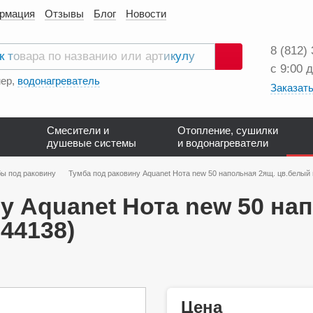
ормация
Отзывы
Блог
Новости
8 (812)
с 9:00 
Поиск
ер,
водонагреватель
Заказать
Смесители и
Отопление, сушилки
душевые системы
и водонагреватели
ы под раковину
Тумба под раковину Aquanet Нота new 50 напольная 2ящ. цв.белый 
у Aquanet Нота new 50 на
44138)
Цена