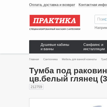
Оплата, доставка и возврат
Контактная инф
Наприм
Душевые кабины
Санфаянс и
и ванны
инсталляции
Главная
Сантехника
Мебель для ванной комнаты
Тумб
Тумба под раковин
цв.белый глянец (3
212759