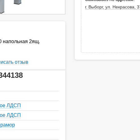
г. Выборг, ул. Некрасова, 3
0 напольная 2ящ.
исать отзыв
344138
кое ЛДСП
кое ЛДСП
мрамор