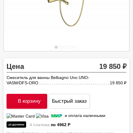
Цена
19 850
Смеситель для ванны Belbagno Uno UNO-
VASM/DFS-ORO
19 850
ру
В корзину
Быстрый заказ
и оплата наличными
4 платежа
по 4962
P