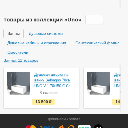
ь
в
н
а
Товары из коллекции «Uno»
л
и
ч
и
Ванны
Душевые системы
и
Душевые кабины и ограждения
Сантехнический фаянс
Смесители
Ванны: 11 товаров
Душевая шторка на
Душева
ванну Belbagno 70см
ванну B
UNO-V-1-70/150-C-Cr
UNO-V-1
В наличии
В на
е
13 500
руб.
14 50
с
т
ь
в
Принимаем к оплате:
н
а