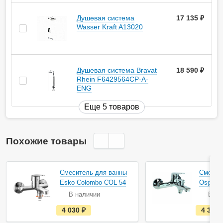
Душевая система
17 135
руб.
Wasser Kraft A13020
Душевая система Bravat
18 590
руб.
Rhein F6429564CP-A-
ENG
Еще 5 товаров
Похожие товары
Смеситель для ванны
Смесит
Esko Colombo COL 54
Osgard 
В наличии
В на
е
4 030
руб.
4 358
с
т