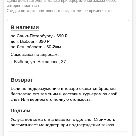
Цены действительны только при оформлении заказа через
интернет-магазин.
Скидки по карте постоянного покупателя не применяются.
В наличии
по Санкт-Петербургу - 690
руб.
до г. Выборг - 890
руб.
по Лен. области - 60
/км
руб.
Самовывоз по адресам:
г. Выборг, ул. Некрасова, 37
Возврат
Если по недоразумению в товаре окажется брак, мы
бесплатно его заменим и доставим курьером за свой
счет. Или вернём его полную стоимость.
Подъем
Услуга подъема оплачивается отдельно. Стоимость
рассчитывает менеджер при подтверждении заказа.