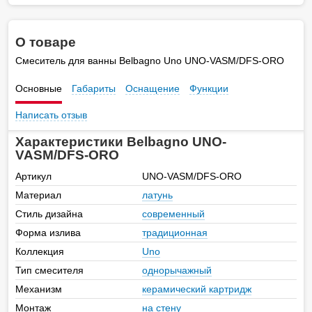
О товаре
Смеситель для ванны Belbagno Uno UNO-VASM/DFS-ORO
Основные
Габариты
Оснащение
Функции
Написать отзыв
Характеристики Belbagno UNO-
VASM/DFS-ORO
Артикул
UNO-VASM/DFS-ORO
Материал
латунь
Стиль дизайна
современный
Форма излива
традиционная
Коллекция
Uno
Тип смесителя
однорычажный
Механизм
керамический картридж
Монтаж
на стену