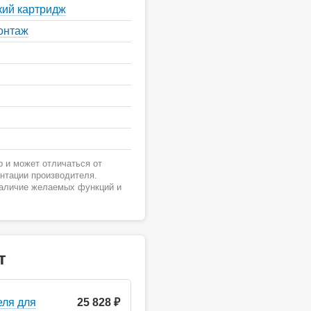
кий картридж
онтаж
 и может отличаться от
ентации производителя.
наличие желаемых функций и
т
еля для
25 828 ₽