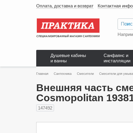
Оплата, доставка и возврат
Контактная инф
Наприм
Душевые кабины
Санфаянс и
и ванны
инсталляции
Главная
Сантехника
Смесители
Смесители для умыва
Внешняя часть сме
Cosmopolitan 1938
147492