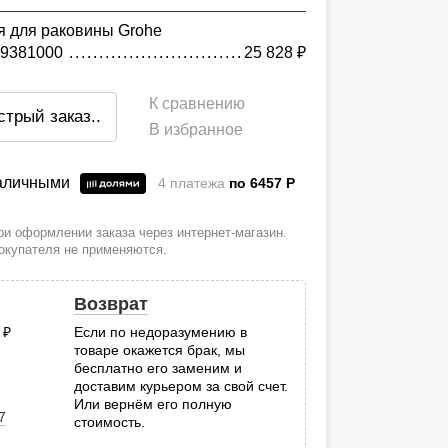
я для раковины Grohe
19381000
25 828
руб.
К сравнению
стрый заказ
..
В избранное
наличными
4 платежа
по 6457
P
и оформлении заказа через интернет-магазин.
покупателя не применяются.
Возврат
0
руб.
Если по недоразумению в
товаре окажется брак, мы
.
бесплатно его заменим и
доставим курьером за свой счет.
Или вернём его полную
7
стоимость.