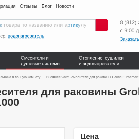
ормация
Отзывы
Блог
Новости
8 (812)
с 9:00 
Поиск
ер,
водонагреватель
Заказать
Смесители и
Отопление, сушилки
душевые системы
и водонагреватели
льника в ванную комнату
Внешняя часть смесителя для раковины Grohe Eurosmart 
сителя для раковины Gro
1000
Цена