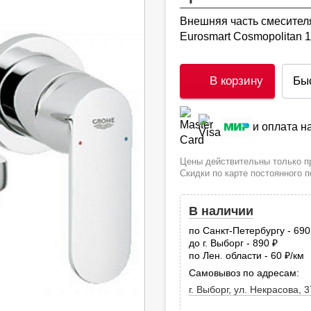
Внешняя часть смесител
Eurosmart Cosmopolitan 
В корзину
Бы
и оплата 
Цены действительны только пр
Скидки по карте постоянного 
В наличии
по Санкт-Петербургу - 69
до г. Выборг - 890
руб.
по Лен. области - 60
/км
руб
Самовывоз по адресам:
г. Выборг, ул. Некрасова, 3