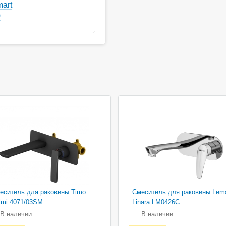
art
0
ция
еситель для раковины Timo
Смеситель для раковины Lem
lmi 4071/03SM
Linara LM0426C
В наличии
В наличии