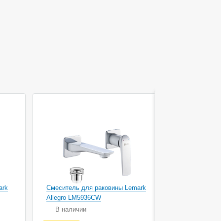
ark
Смеситель для раковины Lemark
Смеситель 
Allegro LM5936CW
Contest LM
В наличии
В наличи