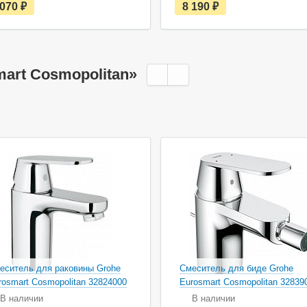
е
е
 070
руб.
8 190
руб.
с
с
т
т
ь
ь
в
в
н
н
а
а
art Cosmopolitan»
л
л
и
и
ч
ч
и
и
и
и
еситель для раковины Grohe
Смеситель для биде Grohe
rosmart Cosmopolitan 32824000
Eurosmart Cosmopolitan 32839
В наличии
В наличии