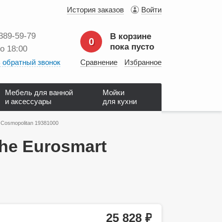
История заказов
Войти
 389‑59‑79
В корзине
0
пока пусто
до 18:00
 обратный звонок
Сравнение
Избранное
Мебель для ванной
Мойки
и аксессуары
для кухни
Cosmopolitan 19381000
he Eurosmart
25 828
руб.