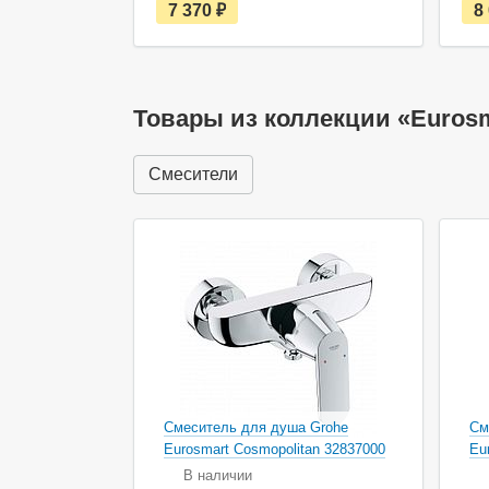
е
7 370
руб.
8
с
т
ь
в
н
а
Товары из коллекции «Eurosm
л
и
ч
Смесители
и
и
Смеситель для душа Grohe
См
Eurosmart Cosmopolitan 32837000
Eu
В наличии