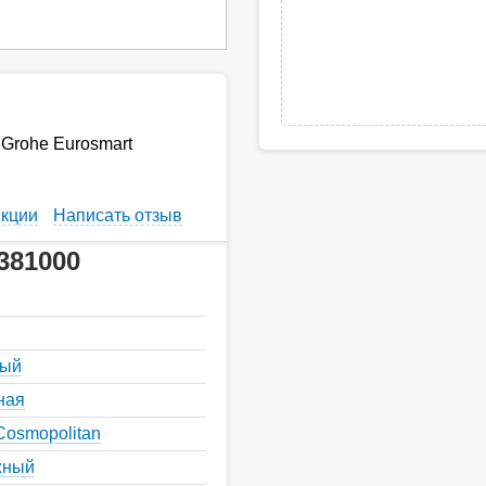
Grohe Eurosmart
кции
Написать отзыв
381000
ный
ная
Cosmopolitan
жный