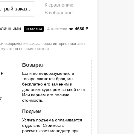
К сравнению
стрый заказ
..
В избранное
наличными
4 платежа
по 4680
P
и оформлении заказа через интернет-магазин.
покупателя не применяются.
Возврат
0
руб.
Если по недоразумению в
товаре окажется брак, мы
.
бесплатно его заменим и
доставим курьером за свой счет.
Или вернём его полную
7
стоимость.
Подъем
Услуга подъема оплачивается
отдельно. Стоимость
рассчитывает менеджер при