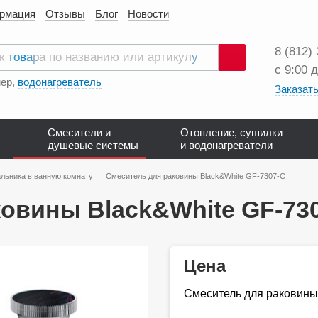
ормация
Отзывы
Блог
Новости
8 (812)
с 9:00 
Поиск
ер,
водонагреватель
Заказать
Смесители и
Отопление, сушилки
душевые системы
и водонагреватели
льника в ванную комнату
Смеситель для раковины Black&White GF-7307-С
овины Black&White GF-73
Цена
Смеситель для раковины