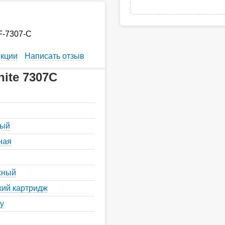
GF-7307-С
кции
Написать отзыв
ite 7307C
ный
ная
жный
кий картридж
у