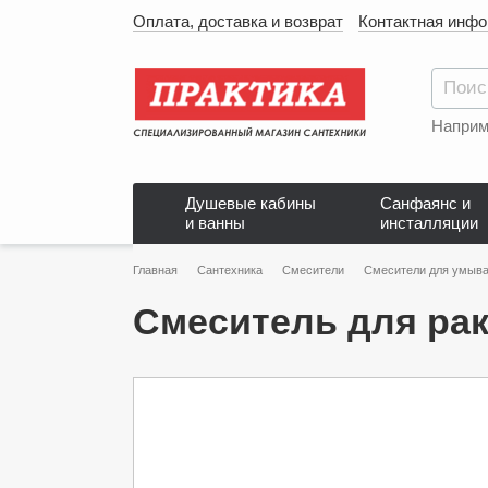
Оплата, доставка и возврат
Контактная инф
Наприм
Душевые кабины
Санфаянс и
и ванны
инсталляции
Главная
Сантехника
Смесители
Смесители для умыва
Смеситель для рак