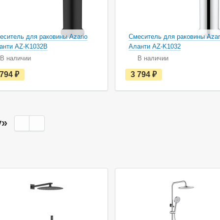
еситель для раковины Azario
Смеситель для раковины Azar
анти AZ-K1032B
Аланти AZ-K1032
В наличии
В наличии
е
е
 794
руб.
3 794
руб.
с
с
т
т
ь
ь
в
в
н
н
а
а
y»
л
л
и
и
ч
ч
и
и
и
и