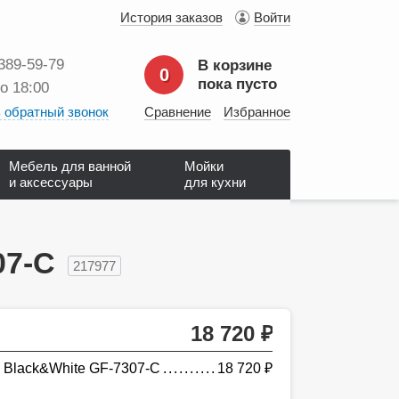
История заказов
Войти
 389‑59‑79
В корзине
0
пока пусто
до 18:00
 обратный звонок
Сравнение
Избранное
Мебель для ванной
Мойки
и аксессуары
для кухни
07-С
217977
18 720
руб.
 Black&White GF-7307-С
18 720
руб.