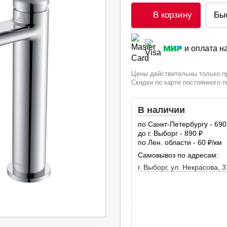
В корзину
Бы
и оплата 
Цены действительны только пр
Скидки по карте постоянного 
В наличии
по Санкт-Петербургу - 69
до г. Выборг - 890
руб.
по Лен. области - 60
/км
руб
Самовывоз по адресам:
г. Выборг, ул. Некрасова, 3