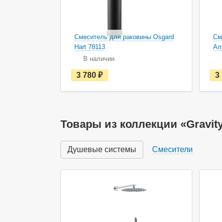
Смеситель для раковины Osgard
См
Hart 78113
Ал
В наличии
е
3 780
руб.
3
с
т
ь
в
н
а
Товары из коллекции «Gravit
л
и
ч
Душевые системы
Смесители
и
и