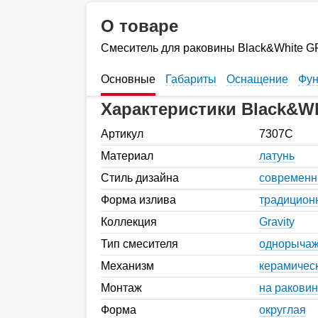
О товаре
Смеситель для раковины Black&White 
Основные
Габариты
Оснащение
Фун
Характеристики Black&Wh
Артикул
7307C
Материал
латунь
Стиль дизайна
современ
Форма излива
традицион
Коллекция
Gravity
Тип смесителя
однорыча
Механизм
керамичес
Монтаж
на раковин
Форма
округлая