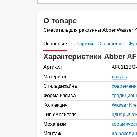
О товаре
Смеситель для раковины Abber Wasser K
Основные
Габариты
Оснащение
Фун
Характеристики Abber A
Артикул
AF8111BG-
Материал
латунь
Стиль дизайна
современ
Форма излива
традицион
Коллекция
Wasser Kre
Тип смесителя
однорыча
Механизм
керамичес
Монтаж
на раковин