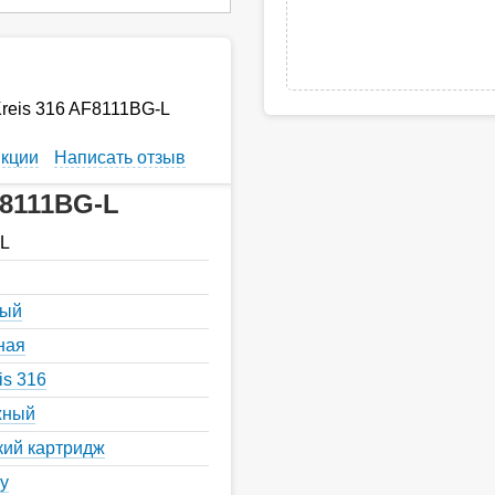
reis 316 AF8111BG-L
кции
Написать отзыв
F8111BG-L
L
ный
ная
is 316
жный
кий картридж
у