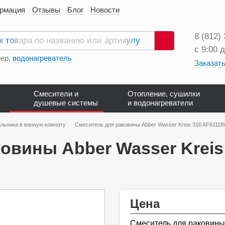
ормация
Отзывы
Блог
Новости
8 (812)
с 9:00 
Поиск
ер,
водонагреватель
Заказать
Смесители и
Отопление, сушилки
душевые системы
и водонагреватели
льника в ванную комнату
Смеситель для раковины Abber Wasser Kreis 316 AF8111
овины Abber Wasser Kreis
Цена
Смеситель для раковины 