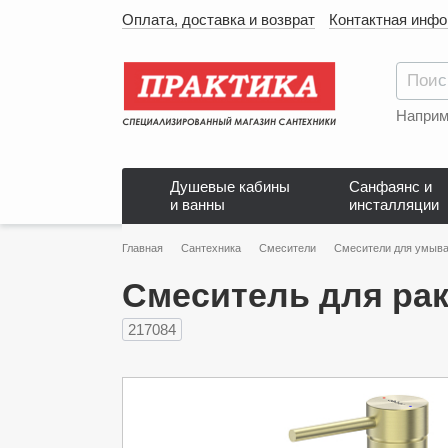
Оплата, доставка и возврат
Контактная инф
Наприм
Душевые кабины
Санфаянс и
и ванны
инсталляции
Главная
Сантехника
Смесители
Смесители для умыва
Смеситель для рак
217084