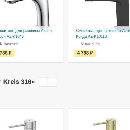
еситель для раковины Azario
Смеситель для раковины Azar
рси AZ-K1049
Конда AZ-K1011B
В наличии
В наличии
е
е
 788
руб.
4 788
руб.
с
с
т
т
ь
ь
в
в
н
н
а
а
 Kreis 316»
л
л
и
и
ч
ч
и
и
и
и