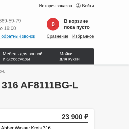
История заказов
Войти
 389‑59‑79
В корзине
0
пока пусто
до 18:00
 обратный звонок
Сравнение
Избранное
Мебель для ванной
Мойки
и аксессуары
для кухни
BG-L
 316 AF8111BG-L
23 900
руб.
Abber Wasser Kreis 316