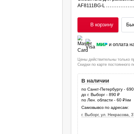
AF8111BG-L
В корзину
Бы
и оплата 
Цены действительны только пр
Скидки по карте постоянного 
В наличии
по Санкт-Петербургу - 69
до г. Выборг - 890
руб.
по Лен. области - 60
/км
руб
Самовывоз по адресам:
г. Выборг, ул. Некрасова, 3