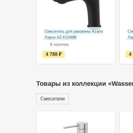
Смеситель для раковины Azario
См
Ларси AZ-K1049B
Ла
В наличии
е
4 788
руб.
4
с
т
ь
в
н
а
Товары из коллекции «Wasser
л
и
ч
Смесители
и
и