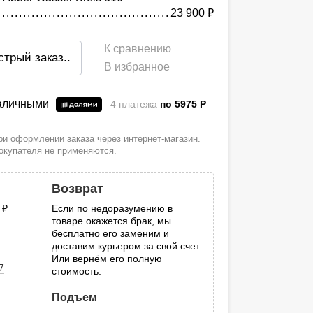
23 900
руб.
К сравнению
стрый заказ
..
В избранное
наличными
4 платежа
по 5975
P
и оформлении заказа через интернет-магазин.
покупателя не применяются.
Возврат
0
руб.
Если по недоразумению в
товаре окажется брак, мы
.
бесплатно его заменим и
доставим курьером за свой счет.
Или вернём его полную
7
стоимость.
Подъем