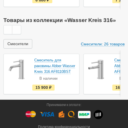
6 880
руб.
7 190
с
т
ь
в
н
Товары из коллекции «Wasser Kreis 316»
а
л
и
ч
и
и
Смесители
Смесители: 26 товаров
Смеситель для
Смесит
раковины Abber Wasser
Abber W
Kreis 316 AF8110BST
AF8124
В наличии
В на
е
15 900
руб.
16 20
с
т
ь
в
Принимаем к оплате:
н
а
л
и
ч
и
Политика конфиденциальности