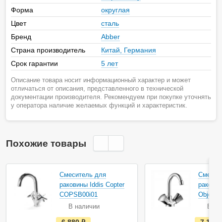
Форма
округлая
Цвет
сталь
Бренд
Abber
Страна производитель
Китай, Германия
Срок гарантии
5 лет
Описание товара носит информационный характер и может
отличаться от описания, представленного в технической
документации производителя. Рекомендуем при покупке уточнять
у оператора наличие желаемых функций и характеристик.
Похожие товары
Акция
Смеситель для
Смесит
раковины Iddis Copter
ракови
COPSB00i01
Object 
В наличии
В на
е