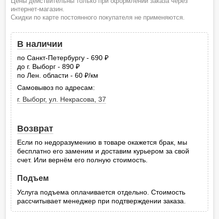
Цены действительны только при оформлении заказа через
интернет-магазин.
Скидки по карте постоянного покупателя не применяются.
В наличии
по Санкт-Петербургу - 690
руб.
до г. Выборг - 890
руб.
по Лен. области - 60
/км
руб.
Самовывоз по адресам:
г. Выборг, ул. Некрасова, 37
Возврат
Если по недоразумению в товаре окажется брак, мы
бесплатно его заменим и доставим курьером за свой
счет. Или вернём его полную стоимость.
Подъем
Услуга подъема оплачивается отдельно. Стоимость
рассчитывает менеджер при подтверждении заказа.