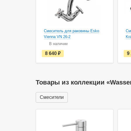
Смеситель для раковины Esko
См
Vienna VN 26-2
Kr
В наличии
е
8 640
руб.
9
с
т
ь
в
н
а
Товары из коллекции «Wasser
л
и
ч
Смесители
и
и