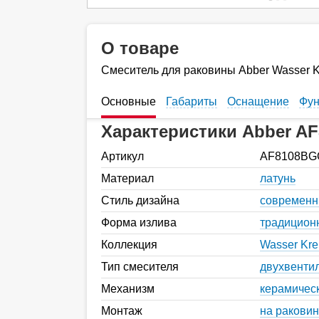
О товаре
Смеситель для раковины Abber Wasser 
Основные
Габариты
Оснащение
Фун
Характеристики Abber A
Артикул
AF8108BG
Материал
латунь
Стиль дизайна
современ
Форма излива
традицион
Коллекция
Wasser Kre
Тип смесителя
двухвенти
Механизм
керамическ
Монтаж
на раковин