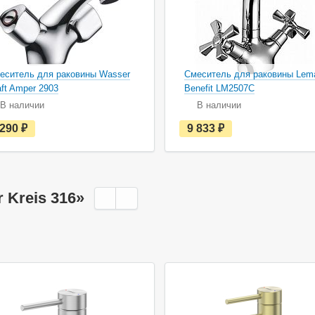
еситель для раковины Wasser
Смеситель для раковины Lem
aft Amper 2903
Benefit LM2507C
В наличии
В наличии
е
е
 290
руб.
9 833
руб.
с
с
т
т
ь
ь
в
в
н
н
а
а
 Kreis 316»
л
л
и
и
ч
ч
и
и
и
и