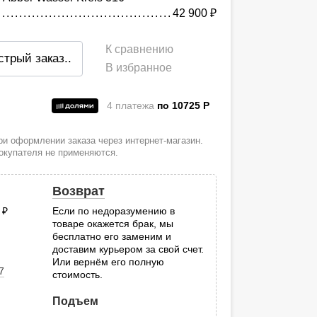
42 900
руб.
К сравнению
стрый заказ
..
В избранное
4 платежа
по 10725
P
и
и оформлении заказа через интернет-магазин.
покупателя не применяются.
Возврат
0
руб.
Если по недоразумению в
товаре окажется брак, мы
.
бесплатно его заменим и
доставим курьером за свой счет.
Или вернём его полную
7
стоимость.
Подъем