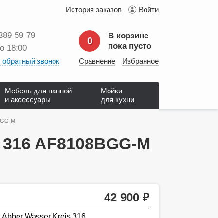
История заказов
Войти
 389‑59‑79
В корзине
0
пока пусто
до 18:00
 обратный звонок
Сравнение
Избранное
Мебель для ванной
Мойки
и аксессуары
для кухни
8BGG-M
s 316 AF8108BGG-M
42 900
руб.
Abber Wasser Kreis 316