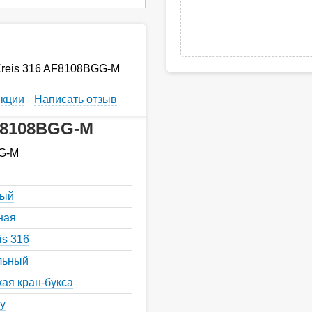
Kreis 316 AF8108BGG-M
кции
Написать отзыв
F8108BGG-M
G-M
ный
ная
is 316
льный
ая кран-букса
у