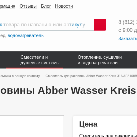
ормация
Отзывы
Блог
Новости
8 (812)
с 9:00 
Поиск
ер,
водонагреватель
Заказать
Смесители и
Отопление, сушилки
душевые системы
и водонагреватели
льника в ванную комнату
Смеситель для раковины Abber Wasser Kreis 316 AF810
овины Abber Wasser Krei
Цена
Смеситель для раковины 