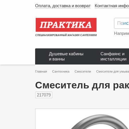
Оплата, доставка и возврат
Контактная инф
Наприм
Душевые кабины
Санфаянс и
и ванны
инсталляции
Главная
Сантехника
Смесители
Смесители для умыва
Смеситель для рак
217079