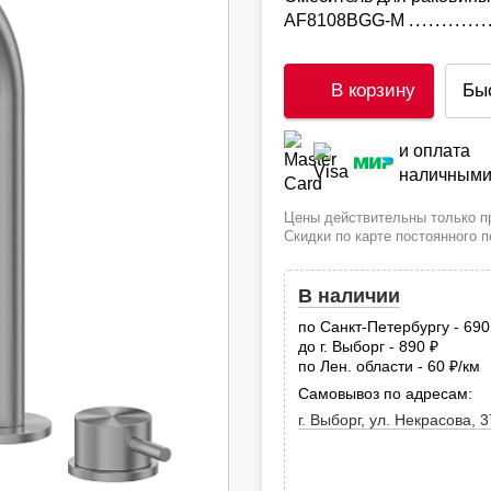
AF8108BGG-M
В корзину
Бы
и оплата
наличным
Цены действительны только пр
Скидки по карте постоянного 
В наличии
по Санкт-Петербургу - 69
до г. Выборг - 890
руб.
по Лен. области - 60
/км
руб
Самовывоз по адресам:
г. Выборг, ул. Некрасова, 3