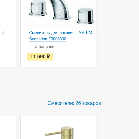
ark
Смеситель для раковины AM.PM
Смеситель 
Sensation F3008000
Adelia 6021
В наличии
В наличи
е
11 690
руб.
12 560
с
т
ь
в
н
а
л
и
ч
Смесители: 26 товаров
и
и