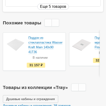
Еще 5 товаров
Похожие товары
Поддон из
Поддон 
стеклапластика Wasser
мрамор
Kraft Main 140х90
Flow Б
41T36
В на
В наличии
32 23
е
31 157
руб.
с
т
ь
в
н
а
Товары из коллекции «Tray»
л
и
ч
и
Душевые кабины и ограждения
и
Душевые кабины и ограждения: 38 товаров