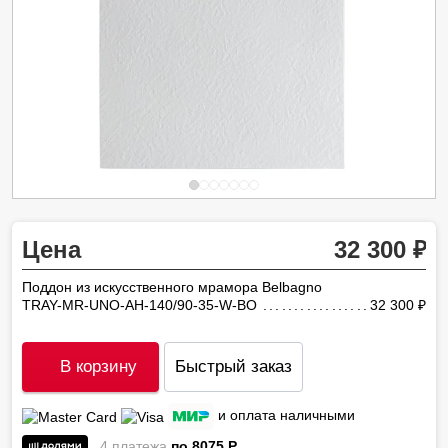
Цена
32 300
Поддон из искусственного мрамора Belbagno
TRAY-MR-UNO-AH-140/90-35-W-BO
32 300
ру
В корзину
Быстрый заказ
и оплата наличными
4 платежа
по 8075
P