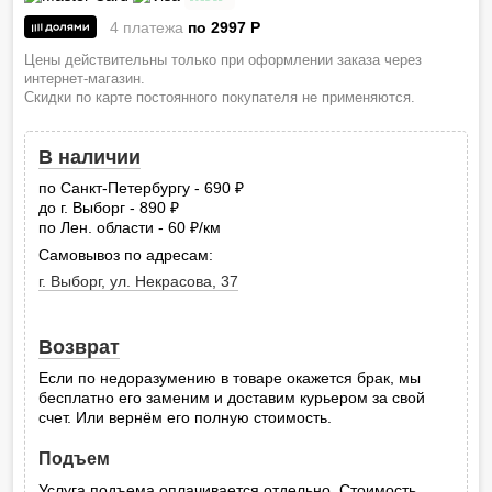
4 платежа
по 2997
P
Цены действительны только при оформлении заказа через
интернет-магазин.
Скидки по карте постоянного покупателя не применяются.
В наличии
по Санкт-Петербургу - 690
руб.
до г. Выборг - 890
руб.
по Лен. области - 60
/км
руб.
Самовывоз по адресам:
г. Выборг, ул. Некрасова, 37
Возврат
Если по недоразумению в товаре окажется брак, мы
бесплатно его заменим и доставим курьером за свой
счет. Или вернём его полную стоимость.
Подъем
Услуга подъема оплачивается отдельно. Стоимость