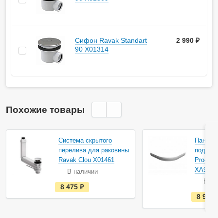
Сифон Ravak Standart
2 990 ₽
90 X01314
Похожие товары
Акция
Система скрытого
Панель
перелива для раковины
поддона
Ravak Clou X01461
Pro-80 
XA9340
В наличии
В на
е
8 475
руб.
с
8 990
т
ь
в