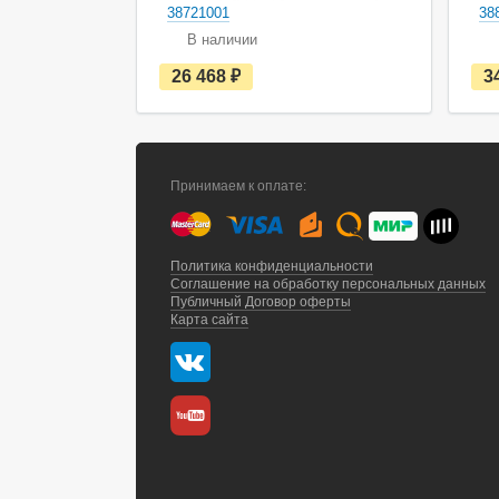
38721001
38
В наличии
е
26 468
руб.
3
с
т
ь
в
н
а
Принимаем к оплате:
л
и
ч
и
и
Политика конфиденциальности
Соглашение на обработку персональных данных
Публичный Договор оферты
Карта сайта