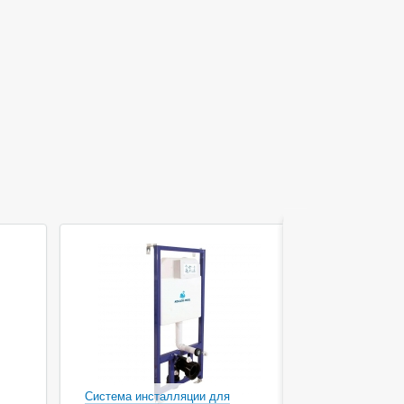
Система инсталляции для
Система ин