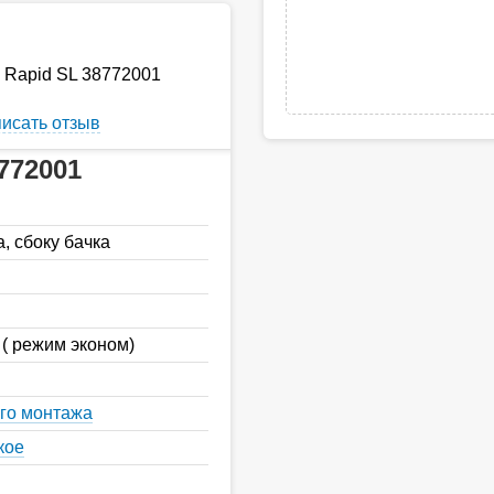
 Rapid SL 38772001
исать отзыв
772001
а, сбоку бачка
 ( режим эконом)
ого монтажа
кое