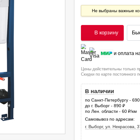
Не выбраны важные 
В корзину
Бы
и оплата 
Цены действительны только пр
Скидки по карте постоянного 
В наличии
по Санкт-Петербургу - 69
до г. Выборг - 890
руб.
по Лен. области - 60
/км
руб
Самовывоз по адресам:
г. Выборг, ул. Некрасова, 3