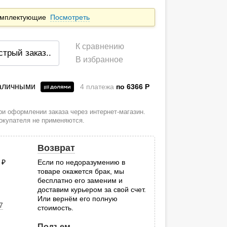
комплектующие
Посмотреть
К сравнению
стрый заказ
..
В избранное
наличными
4 платежа
по 6366
P
и оформлении заказа через интернет-магазин.
покупателя не применяются.
Возврат
0
руб.
Если по недоразумению в
товаре окажется брак, мы
.
бесплатно его заменим и
доставим курьером за свой счет.
Или вернём его полную
7
стоимость.
Подъем