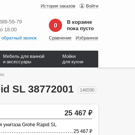
История заказов
Войти
 389‑59‑79
В корзине
0
пока пусто
до 18:00
 обратный звонок
Сравнение
Избранное
Мебель для ванной
Мойки
и аксессуары
для кухни
001
id SL 38772001
146590
25 467
руб.
 унитаза Grohe Rapid SL
25 467
руб.