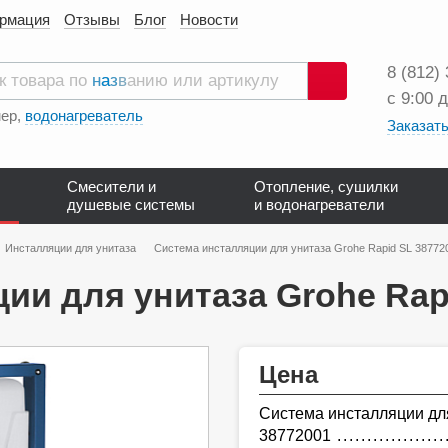
ормация
Отзывы
Блог
Новости
8 (812)
с 9:00 
Поиск
ер,
водонагреватель
Заказать
Смесители и
Отопление, сушилки
душевые системы
и водонагреватели
Инсталляции для унитаза
Система инсталляции для унитаза Grohe Rapid SL 38772
ии для унитаза Grohe Rap
Цена
Система инсталляции для
38772001