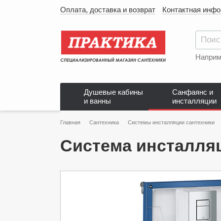
Оплата, доставка и возврат
Контактная инф
Наприм
Душевые кабины
Санфаянс и
и ванны
инсталляции
Главная
Сантехника
Системы инсталляции сантехники
Система инсталляц