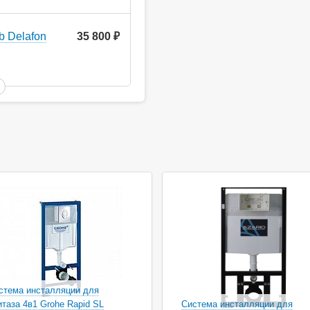
b Delafon
35 800
руб.
стема инсталляции для
итаза 4в1 Grohe Rapid SL
Система инсталляции для