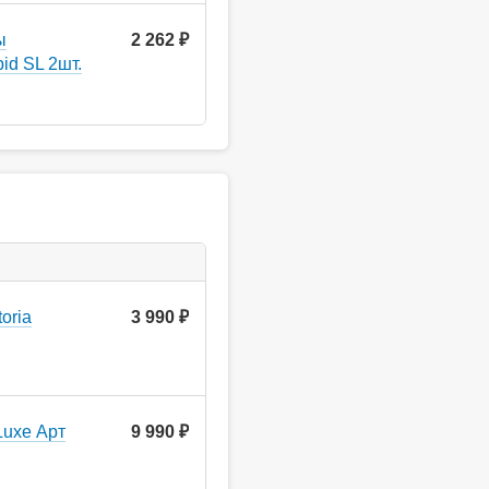
ы
2 262 ₽
id SL 2шт.
oria
3 990
руб.
Luxe Арт
9 990
руб.