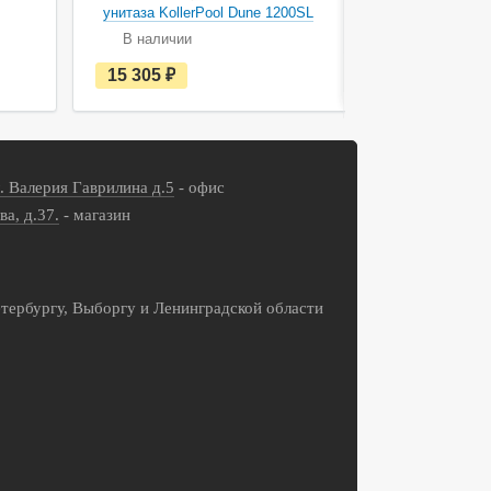
унитаза KollerPool Dune 1200SL
AC0105
В наличии
В наличи
е
15 305
руб.
15 700
с
т
ь
в
н
а
л. Валерия Гаврилина д.5
- офис
л
и
ва, д.37.
- магазин
ч
и
и
тербургу, Выборгу и Ленинградской области