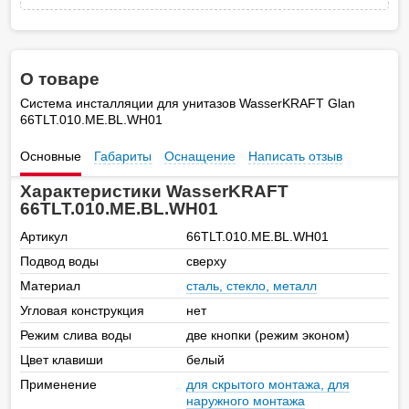
О товаре
Система инсталляции для унитазов WasserKRAFT Glan
66TLT.010.ME.BL.WH01
Основные
Габариты
Оснащение
Написать отзыв
Характеристики WasserKRAFT
66TLT.010.ME.BL.WH01
Артикул
66TLT.010.ME.BL.WH01
Подвод воды
сверху
Материал
сталь, стекло, металл
Угловая конструкция
нет
Режим слива воды
две кнопки (режим эконом)
Цвет клавиши
белый
Применение
для скрытого монтажа, для
наружного монтажа