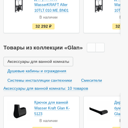
WasserKRAFT Aller
WasserK
10TLT.010.ME.BN01
10TLT.
В наличии
В на
е
32 292
руб.
32 60
с
т
ь
в
н
Товары из коллекции «Glan»
а
л
и
ч
Аксессуары для ванной комнаты
и
и
Душевые кабины и ограждения
Системы инсталляции сантехники
Смесители
Аксессуары для ванной комнаты: 10 товаров
Крючок для ванной
Держат
Wasser Kraft Glan K-
бумаги 
5123
Glan K-
В наличии
В на