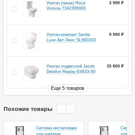
Унитаз (чаша) Roca
3 990
руб.
Victoria 7342399000
Унитаз-компакт Sanita
9 990
руб.
Luxe Арт Люкс SL900203
Унитаз подвесной Jacob
35 800
руб.
Delafon Replay E4833-00
Еще 5 товаров
Похожие товары
Система инсталляции
Систем
для унитазов
для уни