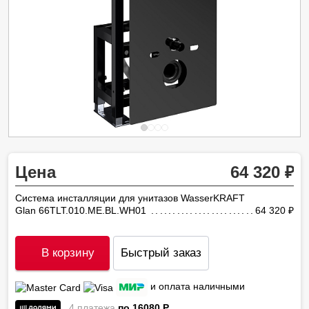
Цена
64 320
Система инсталляции для унитазов WasserKRAFT
Glan 66TLT.010.ME.BL.WH01
64 320
ру
В корзину
Быстрый заказ
и оплата наличными
4 платежа
по 16080
P