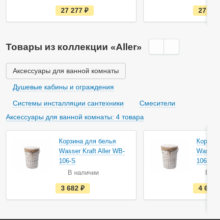
е
27 277
руб.
27 27
с
т
ь
в
н
Товары из коллекции «Aller»
а
л
и
ч
Аксессуары для ванной комнаты
и
и
Душевые кабины и ограждения
Системы инсталляции сантехники
Смесители
Аксессуары для ванной комнаты: 4 товара
Корзина для белья
Корзина
Wasser Kraft Aller WB-
Wasser 
106-S
106-M
В наличии
В на
е
3 682
руб.
4 697
с
т
ь
в