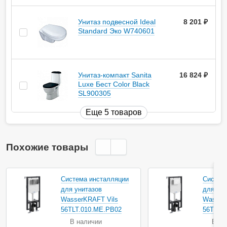
Унитаз подвесной Ideal
8 201
руб.
Standard Эко W740601
Унитаз-компакт Sanita
16 824
руб.
Luxe Бест Color Black
SL900305
Еще 5 товаров
Похожие товары
Система инсталляции
Систем
для унитазов
для уни
WasserKRAFT Vils
Wasser
56TLT.010.ME.PB02
56TLT.
В наличии
В на