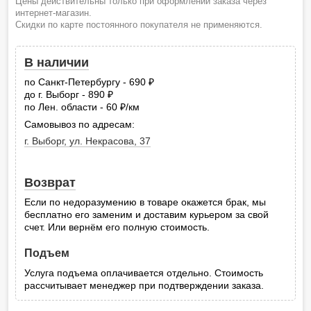
Цены действительны только при оформлении заказа через
интернет-магазин.
Скидки по карте постоянного покупателя не применяются.
В наличии
по Санкт-Петербургу - 690
руб.
до г. Выборг - 890
руб.
по Лен. области - 60
/км
руб.
Самовывоз по адресам:
г. Выборг, ул. Некрасова, 37
Возврат
Если по недоразумению в товаре окажется брак, мы
бесплатно его заменим и доставим курьером за свой
счет. Или вернём его полную стоимость.
Подъем
Услуга подъема оплачивается отдельно. Стоимость
рассчитывает менеджер при подтверждении заказа.