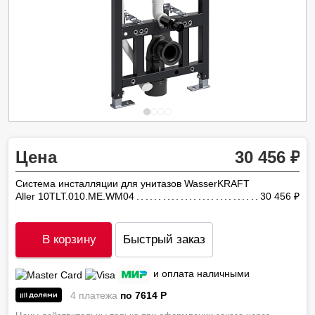
Цена
30 456
Система инсталляции для унитазов WasserKRAFT
Aller 10TLT.010.ME.WM04
30 456
ру
В корзину
Быстрый заказ
и оплата наличными
4 платежа
по 7614
P