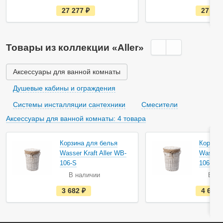
е
27 277
руб.
27 27
с
т
ь
в
н
Товары из коллекции «Aller»
а
л
и
ч
Аксессуары для ванной комнаты
и
и
Душевые кабины и ограждения
Системы инсталляции сантехники
Смесители
Аксессуары для ванной комнаты: 4 товара
Корзина для белья
Корзина
Wasser Kraft Aller WB-
Wasser 
106-S
106-M
В наличии
В на
е
3 682
руб.
4 697
с
т
ь
в