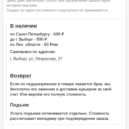
Цены действительны только при оформлении заказа через
интернет-магазин.
Скидки по карте постоянного покупателя не применяются.
В наличии
по Санкт-Петербургу - 690
руб.
до г. Выборг - 890
руб.
по Лен. области - 60
/км
руб.
Самовывоз по адресам:
г. Выборг, ул. Некрасова, 37
Возврат
Если по недоразумению в товаре окажется брак, мы
бесплатно его заменим и доставим курьером за свой
счет. Или вернём его полную стоимость.
Подъем
Услуга подъема оплачивается отдельно. Стоимость
рассчитывает менеджер при подтверждении заказа.