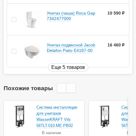
Унитаз (чаша) Roca Gap
10 590
руб.
7342477000
Унитаз подвесной Jacob
16 460
руб.
Delafon Patio Е4187-00
Еще 5 товаров
Похожие товары
Система инсталляции
Систем
для унитазов
для уни
WasserKRAFT Vils
Wasser
56TLT.010.ME.PB02
56TLT.
В наличии
В на