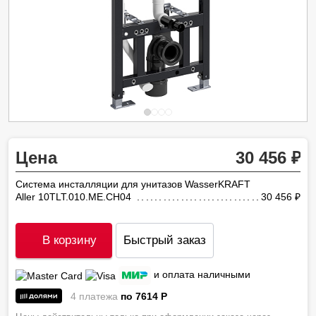
Цена
30 456
Система инсталляции для унитазов WasserKRAFT
Aller 10TLT.010.ME.CH04
30 456
ру
В корзину
Быстрый заказ
и оплата наличными
4 платежа
по 7614
P